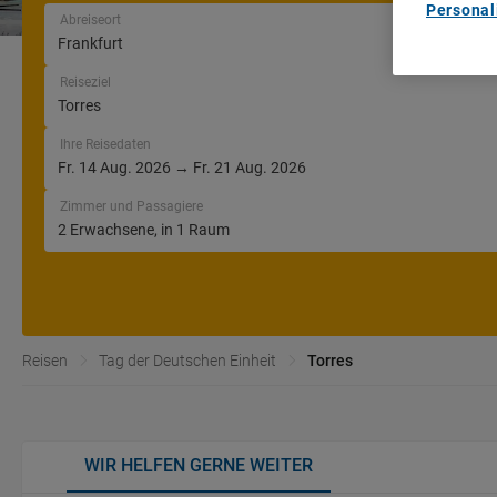
Personal
Abreiseort
Reiseziel
Ihre Reisedaten
Zimmer und Passagiere
Reisen
Tag der Deutschen Einheit
Torres
WIR HELFEN GERNE WEITER