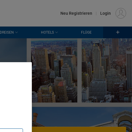
€
Standort
FRANKFURT (FRA)
DE
EUR
Neu Registrieren
|
Login
DREISEN
HOTELS
FLÜGE
en
. Store
rtising and