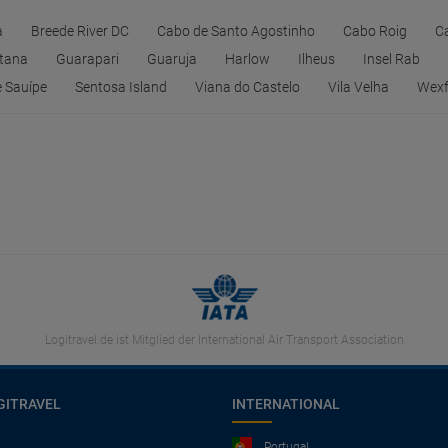
a
Breede River DC
Cabo de Santo Agostinho
Cabo Roig
Ca
ntana
Guarapari
Guaruja
Harlow
Ilheus
Insel Rab
e Sauípe
Sentosa Island
Viana do Castelo
Vila Velha
Wexf
Logitravel.de ist Mitglied der International Air Transport Association
GITRAVEL
INTERNATIONAL
Portugal