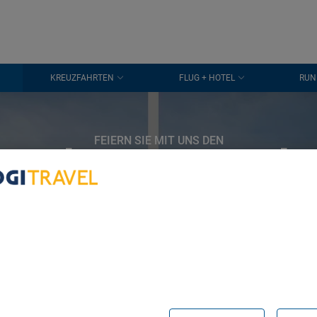
KREUZFAHRTEN
FLUG + HOTEL
RUN
FEIERN SIE MIT UNS DEN
ag der Deutsch
Einheit in
bout Your Privacy
Torres
r partners process data to provide:
e geolocation data. Actively scan device characteristics for identification
ess information on a device. Personalised advertising and content, adve
easurement, audience research and services development.
rtners (vendors)