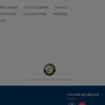
llao Salvaje
Canoa Quebrada
Caruaru
Kislowodsk
Lauro de Freitas
Maragogi
ord
Logitravel.de ist Trusted Shopsgeprüft
FOLGEN SIE UNS AUF