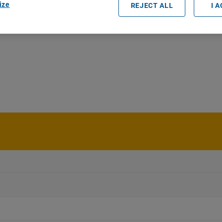
ize
REJECT ALL
I 