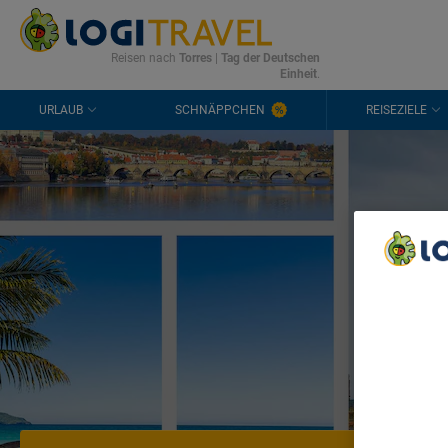
KONTAKT
HÄUFIGE FRAGEN
0298 1909 3897
Reisen nach
Torres
|
Tag der Deutschen
Einheit
.
URLAUB
SCHNÄPPCHEN
REISEZIELE
T
We Care A
We and ou
Use precis
and/or acc
content m
List of Pa