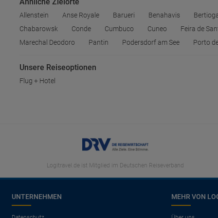
Ähnliche Zielorte
Allenstein
Anse Royale
Barueri
Benahavis
Bertiog
Chabarowsk
Conde
Cumbuco
Cuneo
Feira de Sa
Marechal Deodoro
Pantin
Podersdorf am See
Porto d
Unsere Reiseoptionen
Flug + Hotel
Logitravel.de ist Mitglied im Deutschen Reiseverband
UNTERNEHMEN
MEHR VON LO
Datenschutz
Über uns