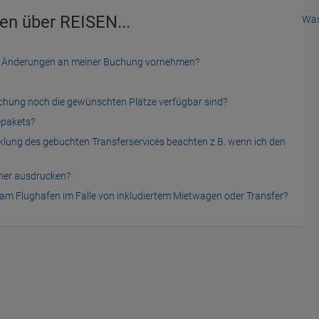
en über REISEN...
Was
der Änderungen an meiner Buchung vornehmen?
uchung noch die gewünschten Plätze verfügbar sind?
epakets?
cklung des gebuchten Transferservices beachten z.B. wenn ich den
cher ausdrucken?
am Flughafen im Falle von inkludiertem Mietwagen oder Transfer?