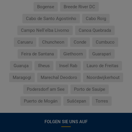
Bogense
Breede River DC
Cabo de Santo Agostinho
Cabo Roig
Campo Nell'elba Livorno
Canoa Quebrada
Caruaru
Chuncheon
Conde
Cumbuco
Feira de Santana
Giethoorn
Guarapari
Guaruja
Ilheus
Insel Rab
Lauro de Freitas
Maragogi
Marechal Deodoro
Noordwijkerhout
Podersdorf am See
Porto de Sauípe
Puerto de Mogán
Sušćepan
Torres
FOLGEN SIE UNS AUF