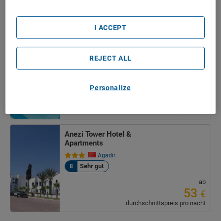
durchschnittspreis pro nacht
Caribbean Village
I ACCEPT
Agador - All Inclusive
Agadir
REJECT ALL
Sehr gut
7
FAMILIÄR
Personalize
ab
67
€
durchschnittspreis pro nacht
Anezi Tower Hotel &
Apartments
Agadir
Sehr gut
8
ab
53
€
durchschnittspreis pro nacht