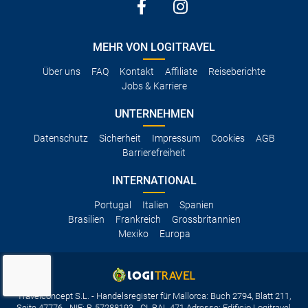
MEHR VON LOGITRAVEL
Über uns
FAQ
Kontakt
Affiliate
Reiseberichte
Jobs & Karriere
UNTERNEHMEN
Datenschutz
Sicherheit
Impressum
Cookies
AGB
Barrierefreiheit
INTERNATIONAL
Portugal
Italien
Spanien
Brasilien
Frankreich
Grossbritannien
Mexiko
Europa
Travelconcept S.L. - Handelsregister für Mallorca: Buch 2794, Blatt 211,
Seite 47776 - NIF: B-57288193 - CI. BAL 471 Adresse: Edificio Logitravel,