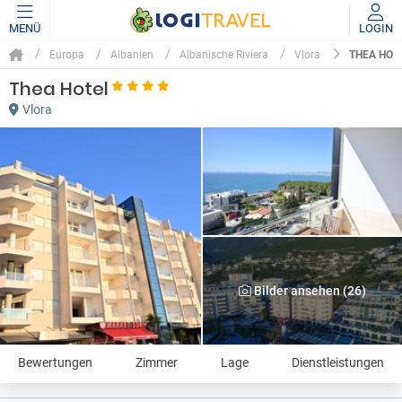
MENÜ
LOGIN
THEA HOT
Europa
Albanien
Albanische Riviera
Vlora
Thea Hotel
Vlora
Bilder ansehen (26)
Bewertungen
Zimmer
Lage
Dienstleistungen