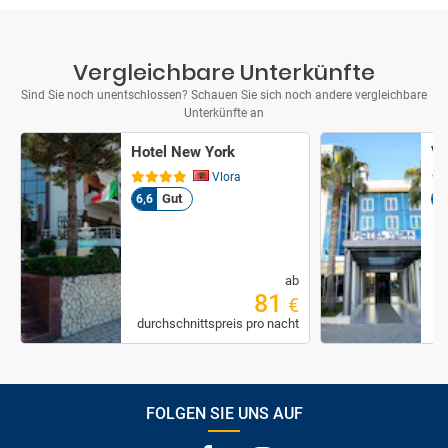
Vergleichbare Unterkünfte
Sind Sie noch unentschlossen? Schauen Sie sich noch andere vergleichbare
Unterkünfte an
Hotel New York
Vl
Vlora
Gut
6,6
6
ab
81
€
durchschnittspreis pro nacht
d
FOLGEN SIE UNS AUF