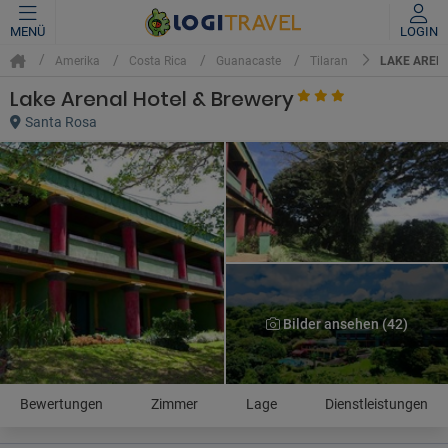
MENÜ
LOGIN
LAKE AREN
Amerika
Costa Rica
Guanacaste
Tilaran
Lake Arenal Hotel & Brewery
Santa Rosa
Bilder ansehen (42)
Bewertungen
Zimmer
Lage
Dienstleistungen