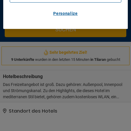
Ich möchte einen Flug hinzufügen
Sparen Sie Zeit und Geld!
Personalize
SUCHEN
Sehr begehrtes Ziel!
9 Unterkünfte
wurden in den letzten 15 Minuten
in Tilaran
gebucht
Hotelbeschreibung
Das Freizeitangebot ist groß. Dazu gehören: Außenpool, Innenpool
und Strömungskanal. Zu den Highlights, die dieses Hotel im
mediterranen Stil bietet, gehören zudem kostenloses WLAN, ein
Concierge-Service und ein Spielzimmer/Arcade-Spiele.. Zum
Angebot gehören ein Textilreinigungsservice, eine
Standort des Hotels
Gepäckaufbewahrung und eine Wäscherei. Der Flughafentransfer
(rund um die Uhr) ist kostenpflichtig; außerdem gibt es vor Ort
Folgendes: Parken ohne Service (kostenlos)..