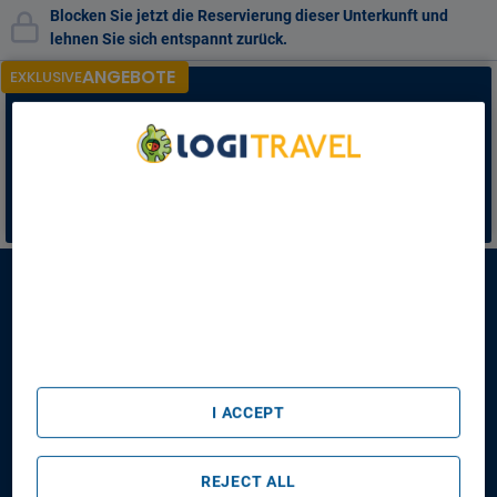
Blocken Sie jetzt die Reservierung dieser Unterkunft und
lehnen Sie sich entspannt zurück.
ANGEBOTE
EXKLUSIVE
Lassen Sie sich nicht
die exklusiven Preise nur für
registrierte Kunden entgehen!
Melden Sie sich an, um die besten Angebote freizuschalten
* Rabatt gilt nur für einige der Unterkünfte auf der Liste
We Care About Your Privacy
ANMELDEN
We and our partners process data to provide:
Use precise geolocation data. Actively scan device
characteristics for identification. Store and/or access
information on a device. Personalised advertising and
Lake Arenal Hotel & Brewery
content, advertising and content measurement, audience
research and services development.
List of Partners (vendors)
Lake Arenal Hotel & Brewery
Anreisetag
Abreisetag
I ACCEPT
14/08/2026
16/08/2026
Personen/Zimmer
REJECT ALL
1
Zimmer
,
2
Erwachsene