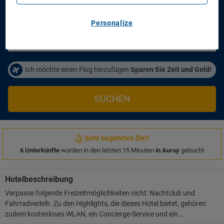
Anreisetag
Abreisetag
14/08/2026
16/08/2026
Personalize
Personen/Zimmer
1
Zimmer
,
2
Erwachsene
Ich möchte einen Flug hinzufügen
Sparen Sie Zeit und Geld!
SUCHEN
Sehr begehrtes Ziel!
6 Unterkünfte
wurden in den letzten 15 Minuten
in Auray
gebucht
Hotelbeschreibung
Verpasse folgende Freizeitmöglichkeiten nicht: Nachtclub und
Fahrradverleih. Zu den Highlights, die dieses Hotel bietet, gehören
zudem kostenloses WLAN, ein Concierge-Service und ein