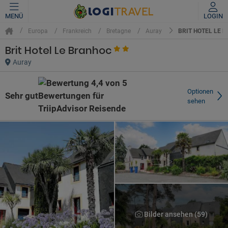
MENÜ
LOGIN
BRIT HOTEL LE 
Europa
Frankreich
Bretagne
Auray
Brit Hotel Le Branhoc
Auray
Optionen
Sehr gut
sehen
Bilder ansehen (59)