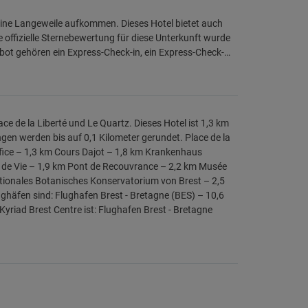
keine Langeweile aufkommen. Dieses Hotel bietet auch
e offizielle Sternebewertung für diese Unterkunft wurde
bot gehören ein Express-Check-in, ein Express-Check-…
ce de la Liberté und Le Quartz. Dieses Hotel ist 1,3 km
ngen werden bis auf 0,1 Kilometer gerundet. Place de la
ffice – 1,3 km Cours Dajot – 1,8 km Krankenhaus
de Vie – 1,9 km Pont de Recouvrance – 2,2 km Musée
ationales Botanisches Konservatorium von Brest – 2,5
ghäfen sind: Flughafen Brest - Bretagne (BES) – 10,6
yriad Brest Centre ist: Flughafen Brest - Bretagne