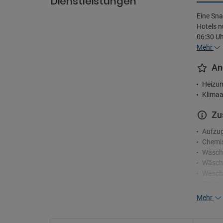
Dienstleistungen
Eine Sna
Hotels n
06:30 Uh
Mehr
An
Heizun
Klimaa
Zu
Aufzu
Chemis
Wäsch
Wäsche
Wäsch
Zimme
Mehr
Re
24-Stu