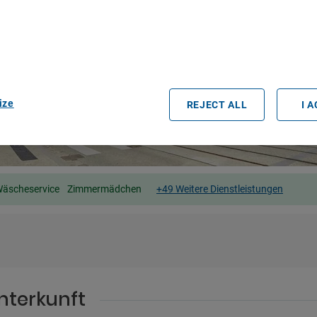
r partners process data to provide:
e geolocation data. Actively scan device characteristics for identification
ess information on a device. Personalised advertising and content, adve
easurement, audience research and services development.
rtners (vendors)
ize
REJECT ALL
I 
äscheservice
Zimmermädchen
+49 Weitere Dienstleistungen
nterkunft