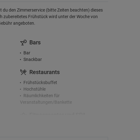
t du den Zimmerservice (bitte Zeiten beachten) dieses
 zubereitetes Frühstück wird unter der Woche von
Gebühr angeboten.
Bars
Bar
Snackbar
Restaurants
Frühstücksbuffet
Hochstühle
Räumlichkeiten für
Veranstaltungen/Bankette
Fitnesscenter und SPA
er
Fitnessstudio
Sauna
Spa