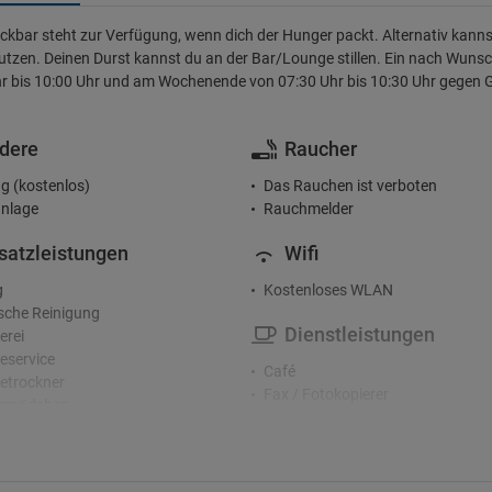
ckbar steht zur Verfügung, wenn dich der Hunger packt. Alternativ kanns
utzen. Deinen Durst kannst du an der Bar/Lounge stillen. Ein nach Wunsch
r bis 10:00 Uhr und am Wochenende von 07:30 Uhr bis 10:30 Uhr gegen 
dere
Raucher
g (kostenlos)
Das Rauchen ist verboten
nlage
Rauchmelder
satzleistungen
Wifi
g
Kostenloses WLAN
che Reinigung
Dienstleistungen
erei
service
Café
etrockner
Fax / Fotokopierer
rmädchen
Frühstücksservice auf dem Zimm
Gepäckaufbewahrung
zeption
Haartrockner
nden-Rezeption
Konferenzzentrum