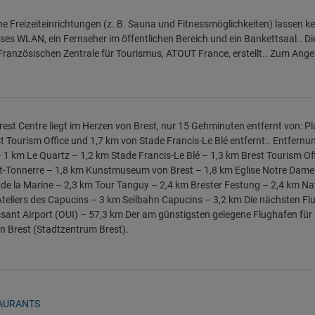
he Freizeiteinrichtungen (z. B. Sauna und Fitnessmöglichkeiten) lassen 
ses WLAN, ein Fernseher im öffentlichen Bereich und ein Bankettsaal.. Di
Französischen Zentrale für Tourismus, ATOUT France, erstellt.. Zum Ange
rest Centre liegt im Herzen von Brest, nur 15 Gehminuten entfernt von: Pla
t Tourism Office und 1,7 km von Stade Francis-Le Blé entfernt.. Entfernu
– 1 km Le Quartz – 1,2 km Stade Francis-Le Blé – 1,3 km Brest Tourism O
-Tonnerre – 1,8 km Kunstmuseum von Brest – 1,8 km Eglise Notre Dame 
 de la Marine – 2,3 km Tour Tanguy – 2,4 km Brester Festung – 2,4 km N
teliers des Capucins – 3 km Seilbahn Capucins – 3,2 km Die nächsten Flu
ant Airport (OUI) – 57,3 km Der am günstigsten gelegene Flughafen für K
 In Brest (Stadtzentrum Brest).
AURANTS