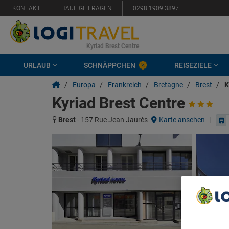
KONTAKT
HÄUFIGE FRAGEN
0298 1909 3897
Kyriad Brest Centre
URLAUB
SCHNÄPPCHEN
REISEZIELE
/
Europa
/
Frankreich
/
Bretagne
/
Brest
/
K
Kyriad Brest Centre
Brest
-
157 Rue Jean Jaurès
Karte ansehen
|
We Care A