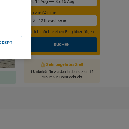
. Store
rtising and
Personen/Zimmer
1
Zi.
/
2
Erwachsene
Ich möchte einen Flug hinzufügen
ACCEPT
SUCHEN
Sehr begehrtes Ziel!
9 Unterkünfte
wurden in den letzten 15
Minuten
in Brest
gebucht