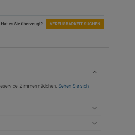
Zugänglichkeit
tungen
Einrichtungen für Behinderte
Hat es Sie überzeugt?
VERFÜGBARKEIT SUCHEN
Rollstuhlgerechter Zugang
Check-In/Checkout
cheservice, Zimmermädchen.
Sehen Sie sich