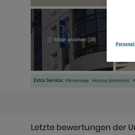
We and ou
Use precis
and/or acc
content m
List of Pa
Bilder ansehen (28)
Personal
Extra Service:
Klimaanlage
Heizung (kostenlos)
W
Letzte bewertungen der U