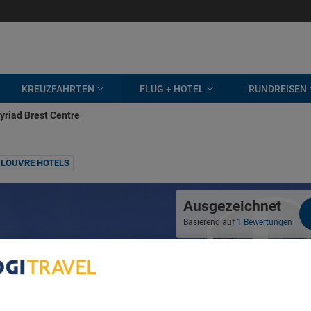
KREUZFAHRTEN
FLUG + HOTEL
RUNDREISEN
yriad Brest Centre
LOUVRE HOTELS
Ausgezeichnet
Basierend auf
1 Bewertungen
bout Your Privacy