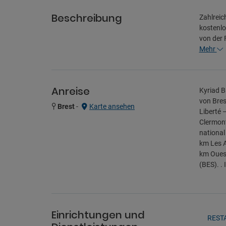
Beschreibung
Zahlreic
kostenlo
von der 
Mehr
Anreise
Kyriad B
von Bres
Brest
-
Karte ansehen
Liberté 
Clermont
national
km Les A
km Ouess
(BES). .
Einrichtungen und
REST