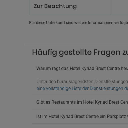
Zur Beachtung
Mehrsp
Un
Für diese Unterkunft sind weitere Informationen verfügba
Aerobi
Ferns
Pa
Häufig gestellte Fragen z
Nahege
Parkpl
Parkpl
Warum ragt das Hotel Kyriad Brest Centre he
Ha
Unter den herausragendsten Dienstleistunge
Hausti
eine vollständige Liste der Dienstleistungen d
Gibt es Restaurants im Hotel Kyriad Brest Cen
Ist im Hotel Kyriad Brest Centre ein Parkplatz