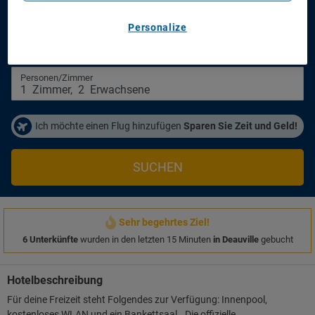
Sowell Hôtels Le Beach
Personalize
Anreisetag
Abreisetag
14/08/2026
16/08/2026
Personen/Zimmer
1
Zimmer
,
2
Erwachsene
Ich möchte einen Flug hinzufügen
Sparen Sie Zeit und Geld!
SUCHEN
Sehr begehrtes Ziel!
6 Unterkünfte
wurden in den letzten 15 Minuten
in Deauville
gebucht
Hotelbeschreibung
Für deine Freizeit steht Folgendes zur Verfügung: Innenpool,
kostenloses WLAN und ein Bankettsaal.. Die offizielle