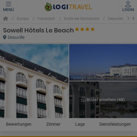
MENÜ
LOGIN
SO
Europa
Frankreich
Küste der Normandie
Deauville
Sowell Hôtels Le Beach
Deauville
Bilder ansehen (48)
Bewertungen
Zimmer
Lage
Dienstleistungen