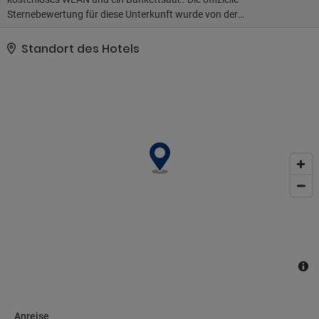
Sternebewertung für diese Unterkunft wurde von der
Französischen Zentrale für Tourismus, ATOUT France, erstellt..
Zum Angebot gehören eine rund um die Uhr besetzte Rezeption,
Standort des Hotels
mehrsprachiges Personal und eine Gepäckaufbewahrung. Vor Ort
gibt es Folgendes: Parken ohne Service (kostenpflichtig)..
Anreise