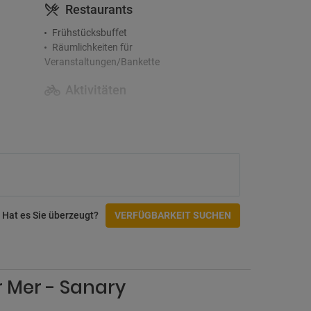
Restaurants
Frühstücksbuffet
Räumlichkeiten für
Veranstaltungen/Bankette
Aktivitäten
Golfplatz
Zugänglichkeit
Rollstuhlgerechter Zugang
Zimmer verfügbar
Check-In/Checkout
Hat es Sie überzeugt?
VERFÜGBARKEIT SUCHEN
tungen
r Mer - Sanary