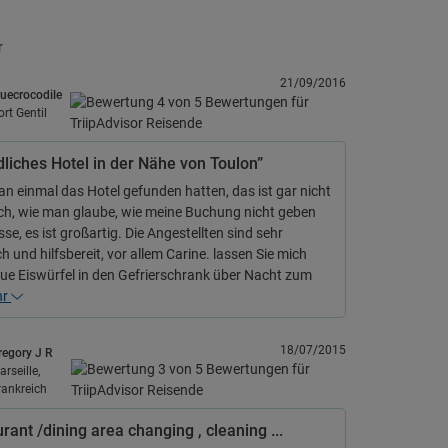
r
21/09/2016
luecrocodile
ort Gentil
liches Hotel in der Nähe von Toulon”
 einmal das Hotel gefunden hatten, das ist gar nicht
ch, wie man glaube, wie meine Buchung nicht geben
sse, es ist großartig. Die Angestellten sind sehr
ch und hilfsbereit, vor allem Carine. lassen Sie mich
ue Eiswürfel in den Gefrierschrank über Nacht zum
hr
18/07/2015
regory J R
arseille,
rankreich
rant /dining area changing , cleaning ...