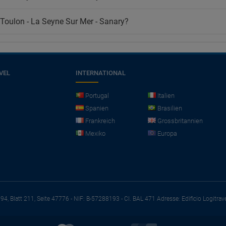
Toulon - La Seyne Sur Mer - Sanary?
VEL
INTERNATIONAL
Portugal
Italien
Spanien
Brasilien
Frankreich
Grossbritannien
Mexiko
Europa
794, Blatt 211, Seite 47776 - NIF: B-57288193 - CI. BAL 471
Adresse: Edificio Logitrav