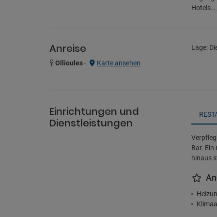
Hotels…
Anreise
Lage: Di
Ollioules
-
Karte ansehen
Einrichtungen und
REST
Dienstleistungen
Verpfleg
Bar. Ein
hinaus s
An
Heizun
Klimaa