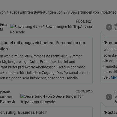
 von
4 ausgewählten Bewertungen
von 277 Bewertungen von Tripadviso
19/06/2021
Peter
b
B
M
P
sithotel mit ausgezeichnetem Personal an der
“Freund
tion”
Wenn man
so einfa
ein wenig müde, die Zimmer sind recht klein. Zimmer
ein Adre
 täglich gereinigt. Gutes Frühstücksbuffet und
freundli
rant bietet preiswerte Abendessen. Hotel in der Nähe
meine Bl
raßennetzes für einfachen Zugang. Das Personal an der
Be…
Me
on ist jedoch sehr hilfsbereit, besonders Isabella.
02/09/2015
jostous
G
G
Quinsac,
M
Frankreich
F
er, ruhig, Business Hotel”
“Restau