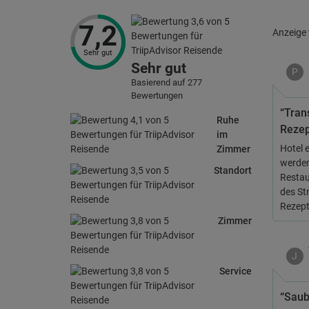
7,2
Anzeige
Sehr gut
Sehr gut
P
Basierend auf 277
Bewertungen
“Tran
Ruhe
Rezep
im
Hotel 
Zimmer
werden
Standort
Restau
des St
Rezepti
Zimmer
J
Service
“Saub