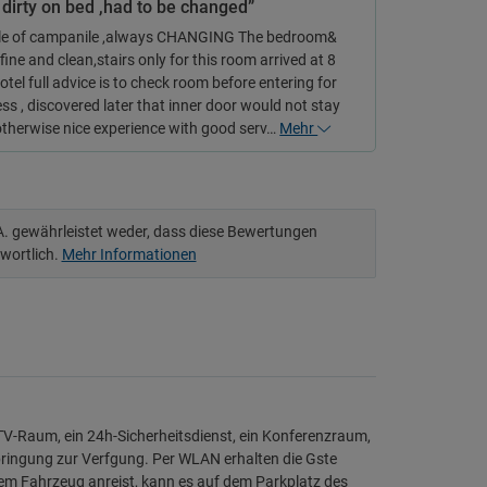
 dirty on bed ,had to be changed”
le of campanile ,always CHANGING The bedroom&
 fine and clean,stairs only for this room arrived at 8
hotel full advice is to check room before entering for
ess , discovered later that inner door would not stay
otherwise nice experience with good serv…
Mehr
.A. gewährleistet weder, dass diese Bewertungen
twortlich.
Mehr Informationen
 TV-Raum, ein 24h-Sicherheitsdienst, ein Konferenzraum,
bringung zur Verfgung. Per WLAN erhalten die Gste
em Fahrzeug anreist, kann es auf dem Parkplatz des