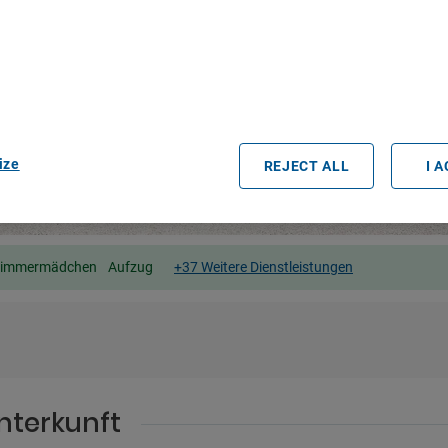
r partners process data to provide:
e geolocation data. Actively scan device characteristics for identification
ess information on a device. Personalised advertising and content, adve
easurement, audience research and services development.
rtners (vendors)
ize
REJECT ALL
I 
Zimmermädchen
Aufzug
+37 Weitere Dienstleistungen
nterkunft