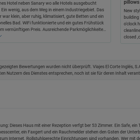
pillows
hes Hotel neben Sanary wo alle Hotels ausgebucht
 Ein wenig, aus dem Weg in einem Industriegebiet. Das
New sty
war klein, aber ruhig, klimatisiert, gute Betten und ein
building
onelles Bad. WiFi funktionierte und ein gutes Frühstück
o'clock 
em vernünftigen Preis. Ausreichende Parkmöglichkeite…
cleanlin
closed ,
 gezeigten Bewertungen wurden nicht überprüft. Viajes El Corte Inglés, S
ten Nutzern des Dienstes entsprechen, noch ist sie für deren Inhalt veran
ung: Dieses Haus mit einer Rezeption verfgt ber 53 Zimmer. Ein Safe, ein
nesscenter, ein Faxgert und ein Rauchmelder stehen den Gsten der Unter
um Internet. Rollstuhlgerechte Einrichtungen sind vorhanden. Wer mit d