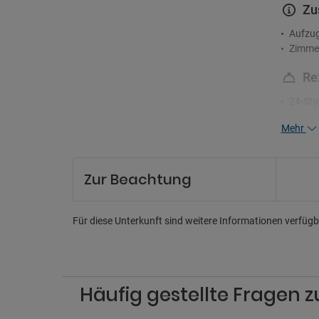
Zu
Aufzu
Zimme
Re
24-Stu
Mehrsp
Mehr
Un
Ferns
Zur Beachtung
Pa
Für diese Unterkunft sind weitere Informationen verfügba
Nahege
Parkpl
Ha
Häufig gestellte Fragen 
Hausti