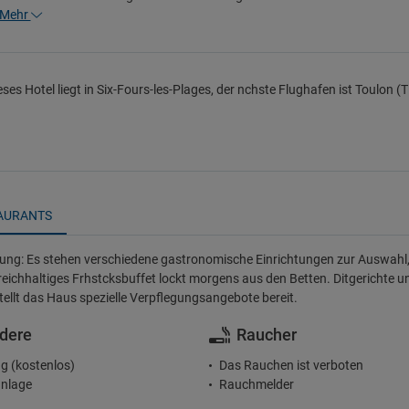
Mehr
eses Hotel liegt in Six-Fours-les-Plages, der nchste Flughafen ist Toulon (
AURANTS
ung: Es stehen verschiedene gastronomische Einrichtungen zur Auswahl, w
 reichhaltiges Frhstcksbuffet lockt morgens aus den Betten. Ditgerichte
tellt das Haus spezielle Verpflegungsangebote bereit.
dere
Raucher
g (kostenlos)
Das Rauchen ist verboten
nlage
Rauchmelder