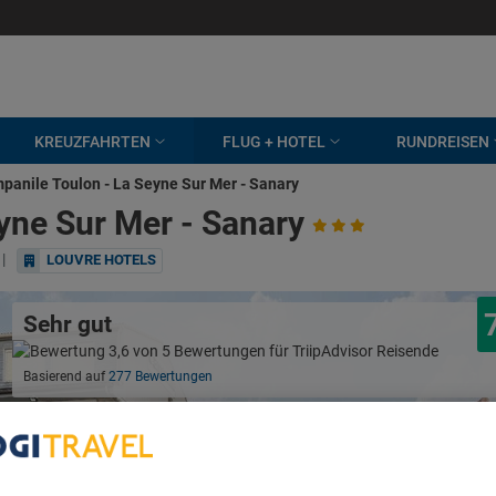
KREUZFAHRTEN
FLUG + HOTEL
RUNDREISEN
panile Toulon - La Seyne Sur Mer - Sanary
yne Sur Mer - Sanary
|
LOUVRE HOTELS
Sehr gut
Basierend auf
277 Bewertungen
bout Your Privacy