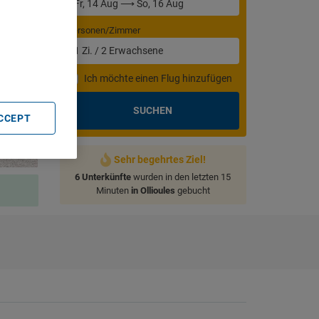
Personen/Zimmer
. Store
rtising and
1
Zi.
/
2
Erwachsene
Ich möchte einen Flug hinzufügen
SUCHEN
ACCEPT
Sehr begehrtes Ziel!
6 Unterkünfte
wurden in den letzten 15
Minuten
in Ollioules
gebucht