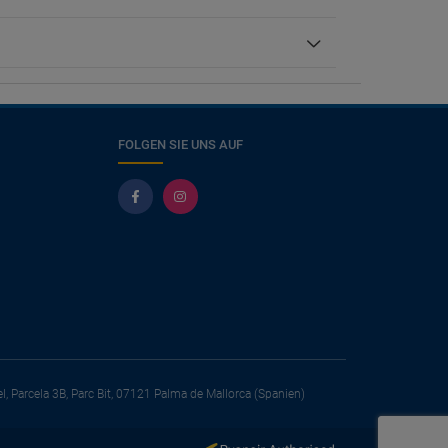
FOLGEN SIE UNS AUF
el, Parcela 3B, Parc Bit, 07121 Palma de Mallorca (Spanien)