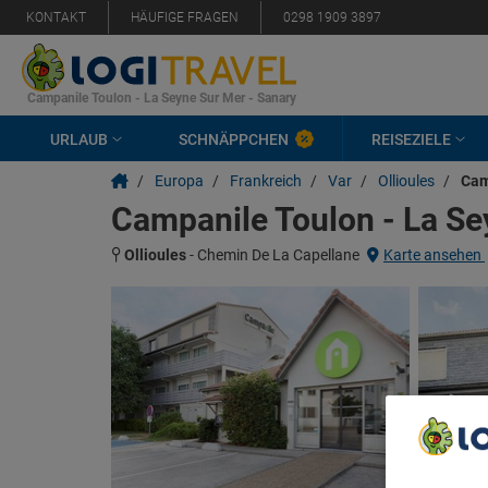
KONTAKT
HÄUFIGE FRAGEN
0298 1909 3897
Campanile Toulon - La Seyne Sur Mer - Sanary
URLAUB
SCHNÄPPCHEN
REISEZIELE
/
Europa
/
Frankreich
/
Var
/
Ollioules
/
Cam
Campanile Toulon - La Se
Ollioules
-
Chemin De La Capellane
Karte ansehen
We Care A