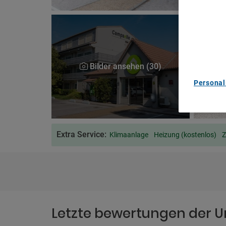
We and ou
Use precis
and/or acc
content m
List of Pa
Bilder ansehen (30)
Personal
Extra Service:
Klimaanlage
Heizung (kostenlos)
Letzte bewertungen der U