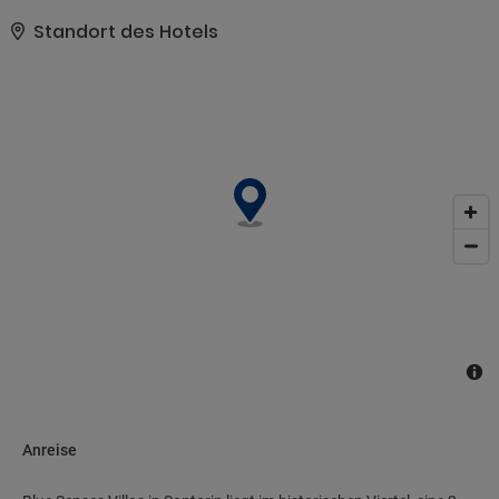
WLAN und Unterstützung bei der Tourenplanung/beim
Ticketerwerb.. Zum Angebot gehören ein Textilreinigungsservice
Standort des Hotels
und eine Wäscherei. Du kannst von dem kostenpflichtigen
Flughafentransfer profitieren und findest vor Ort außerdem
Folgendes vor: Parken ohne Service (kostenlos)..
Anreise