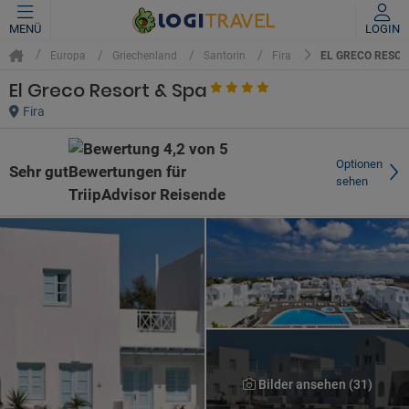
MENÜ
LOGIN
EL GRECO RESOR
Europa
Griechenland
Santorin
Fira
El Greco Resort & Spa
Fira
Optionen
Sehr gut
sehen
Bilder ansehen (31)