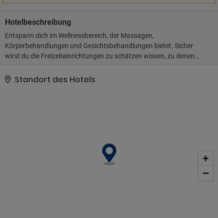
Hotelbeschreibung
Entspann dich im Wellnessbereich, der Massagen,
Körperbehandlungen und Gesichtsbehandlungen bietet. Sicher
wirst du die Freizeiteinrichtungen zu schätzen wissen, zu denen
Folgendes gehört: 5 Außenpools, Fitnessmöglichkeiten und
Fahrradverleih. Kostenloses WLAN, ein Concierge-Service und ein
Standort des Hotels
Hochzeitsservice stehen ebenfalls zur Verfügung.. Zum Angebot
gehören ein Businesscenter, eine rund um die Uhr besetzte
Rezeption und mehrsprachiges Personal. Du kannst von dem
kostenpflichtigen Flughafentransfer profitieren und findest vor
Ort außerdem Folgendes vor: Parken ohne Service (kostenlos)..