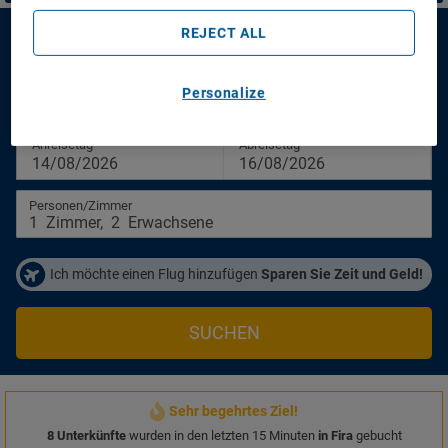
REJECT ALL
El Greco Resort & Spa
Personalize
El Greco Resort & Spa
Anreisetag
Abreisetag
14/08/2026
16/08/2026
Personen/Zimmer
1
Zimmer
,
2
Erwachsene
Ich möchte einen Flug hinzufügen
Sparen Sie Zeit und Geld!
SUCHEN
Sehr begehrtes Ziel!
8 Unterkünfte
wurden in den letzten 15 Minuten
in Fira
gebucht