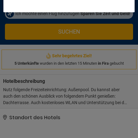
Ich möchte einen Flug hinzufügen
Sparen Sie Zeit und Geld!
SUCHEN
Sehr begehrtes Ziel!
5 Unterkünfte
wurden in den letzten 15 Minuten
in Fira
gebucht
Hotelbeschreibung
Nutz folgende Freizeiteinrichtung: Außenpool. Du kannst aber
auch den schönen Ausblick von folgendem Punkt genießen:
Dachterrasse. Auch kostenloses WLAN und Unterstützung bei der
Tourenplanung/beim Ticketerwerb bietet dieses Hotel.. Wir haben
für unsere Kunden eine auf unserem Bewertungssystem
Standort des Hotels
basierende Beurteilung bereitgestellt.. Zum Angebot gehören
mehrsprachiges Personal und eine Gepäckaufbewahrung. Gegen
Aufpreis kannst du den Flughafentransfer (rund um die Uhr) und