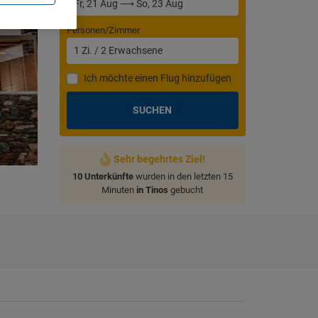
Personen/Zimmer
1
Zi.
/
2
Erwachsene
Ich möchte einen Flug hinzufügen
SUCHEN
Sehr begehrtes Ziel!
10 Unterkünfte
wurden in den letzten 15
Minuten
in Tinos
gebucht