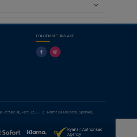
FOLGEN SIE UNS AUF
el, Parcela 3B, Parc Bit, 07121 Palma de Mallorca (Spanien)