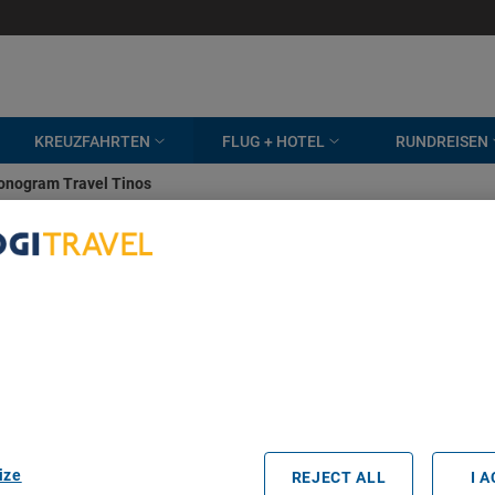
KREUZFAHRTEN
FLUG + HOTEL
RUNDREISEN
nogram Travel Tinos
bout Your Privacy
r partners process data to provide:
e geolocation data. Actively scan device characteristics for identification
ess information on a device. Personalised advertising and content, adve
easurement, audience research and services development.
rtners (vendors)
ize
REJECT ALL
I 