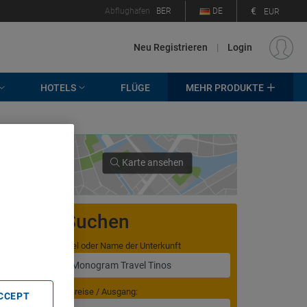
€
Abflughafen
BER
DE
EUR
Neu Registrieren
|
Login
HOTELS
FLÜGE
MEHR PRODUKTE
Karte ansehen
. Store
Suchen
rtising and
Ziel oder Name der Unterkunft
Anreise / Ausgang:
ACCEPT