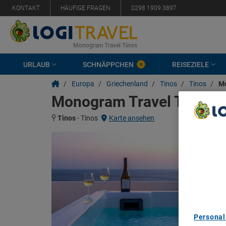
KONTAKT
HÄUFIGE FRAGEN
0298 1909 3897
Monogram Travel Tinos
URLAUB
SCHNÄPPCHEN
REISEZIELE
/
Europa
/
Griechenland
/
Tinos
/
Tinos
/
Mo
Monogram Travel Tinos
Tinos
-
Tinos
Karte ansehen
We Care A
We and ou
Use precis
and/or acc
content m
List of Pa
Personal