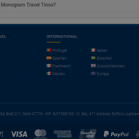
el Monogram Travel Tinos?
VEL
INTERNATIONAL
Portugal
Italien
Spanien
Brasilien
Frankreich
Grossbritannien
Mexiko
Europa
794, Blatt 211, Seite 47776 - NIF: B-57288193 - CI. BAL 471
Adresse: Edificio Logitrav