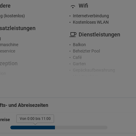
dere
Wifi
g (kostenlos)
Internetverbindung
Kostenloses WLAN
satzleistungen
Dienstleistungen
g
maschine
Balkon
service
Beheizter Pool
Café
zeption
Garten
Gepäckaufbewahrung
ion
Haartrockner
Innenhof
rkplatz
Kleidungsbügeleisen
Mikrowelle
legener Gratisparkplatz
Privatpool
atz im Außenbereich
ts- und Abreisezeiten
Safe
gspflichtiger Parkplatz
Terrasse
Von 0:00 bis 11:00
reise
ucher
Wäschetrockner
uchen ist verboten