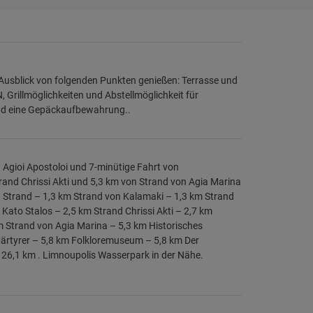
Ausblick von folgenden Punkten genießen: Terrasse und
, Grillmöglichkeiten und Abstellmöglichkeit für
und eine Gepäckaufbewahrung..
d Agioi Apostoloi und 7-minütige Fahrt von
trand Chrissi Akti und 5,3 km von Strand von Agia Marina
g Strand – 1,3 km Strand von Kalamaki – 1,3 km Strand
 Kato Stalos – 2,5 km Strand Chrissi Akti – 2,7 km
 Strand von Agia Marina – 5,3 km Historisches
ärtyrer – 5,8 km Folkloremuseum – 5,8 km Der
 26,1 km . Limnoupolis Wasserpark in der Nähe.