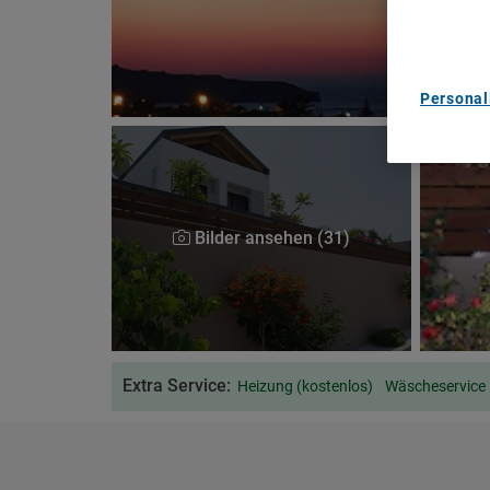
content m
List of Pa
Personal
Bilder ansehen (31)
Extra Service:
Heizung (kostenlos)
Wäscheservice