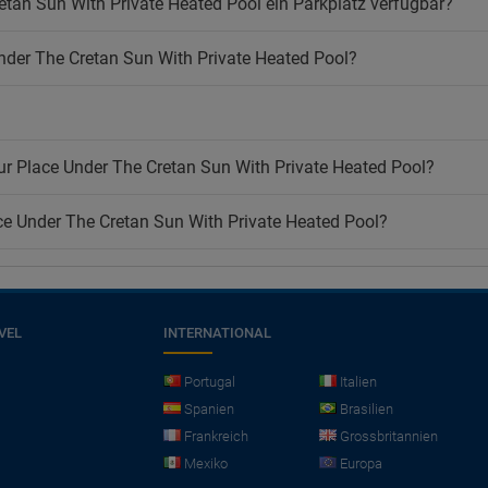
retan Sun With Private Heated Pool ein Parkplatz verfügbar?
nder The Cretan Sun With Private Heated Pool?
ur Place Under The Cretan Sun With Private Heated Pool?
ace Under The Cretan Sun With Private Heated Pool?
VEL
INTERNATIONAL
Portugal
Italien
Spanien
Brasilien
Frankreich
Grossbritannien
Mexiko
Europa