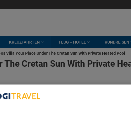
KREUZFAHRTEN
FLUG + HOTEL
RUNDREISEN
Fos Villa Your Place Under The Cretan Sun With Private Heated Pool
r The Cretan Sun With Private He
bout Your Privacy
r partners process data to provide:
e geolocation data. Actively scan device characteristics for identification
ess information on a device. Personalised advertising and content, adve