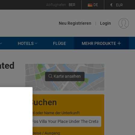
€
Abflughafen
BER
DE
EUR
Neu Registrieren
|
Login
HOTELS
FLÜGE
MEHR PRODUKTE
ated
Karte ansehen
Suchen
Ziel oder Name der Unterkunft
. Store
rtising and
Anreise / Ausgang: