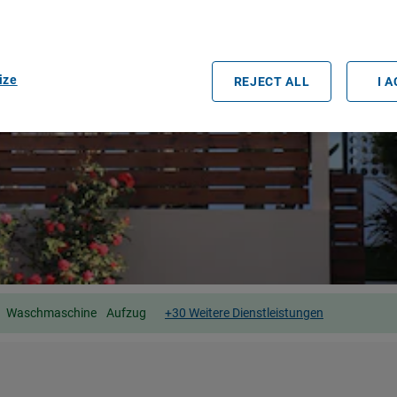
easurement, audience research and services development.
rtners (vendors)
ize
REJECT ALL
I 
Waschmaschine
Aufzug
+30 Weitere Dienstleistungen