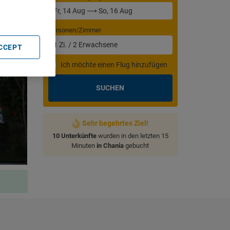
Personen/Zimmer
1
Zi.
/
2
Erwachsene
ACCEPT
Ich möchte einen Flug hinzufügen
SUCHEN
Sehr begehrtes Ziel!
10 Unterkünfte
wurden in den letzten 15
Minuten
in Chania
gebucht