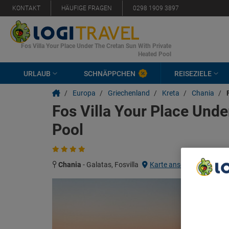
KONTAKT
HÄUFIGE FRAGEN
0298 1909 3897
Fos Villa Your Place Under The Cretan Sun With Private
Heated Pool
URLAUB
SCHNÄPPCHEN
REISEZIELE
/
Europa
/
Griechenland
/
Kreta
/
Chania
/
Fos Villa Your Place Unde
Pool
Chania
-
Galatas, Fosvilla
Karte ansehen
We Care A
We and ou
Use precis
and/or acc