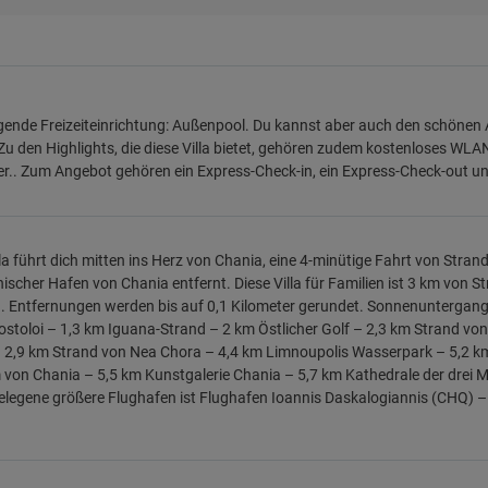
gende Freizeiteinrichtung: Außenpool. Du kannst aber auch den schönen 
Zu den Highlights, die diese Villa bietet, gehören zudem kostenloses WLAN
r.. Zum Angebot gehören ein Express-Check-in, ein Express-Check-out 
lla führt dich mitten ins Herz von Chania, eine 4-minütige Fahrt von Stran
ischer Hafen von Chania entfernt. Diese Villa für Familien ist 3 km von S
.. Entfernungen werden bis auf 0,1 Kilometer gerundet. Sonnenuntergan
ostoloi – 1,3 km Iguana-Strand – 2 km Östlicher Golf – 2,3 km Strand von
 2,9 km Strand von Nea Chora – 4,4 km Limnoupolis Wasserpark – 5,2 km
on Chania – 5,5 km Kunstgalerie Chania – 5,7 km Kathedrale der drei M
legene größere Flughafen ist Flughafen Ioannis Daskalogiannis (CHQ) –