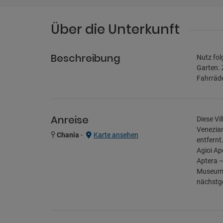
Über die Unterkunft
Beschreibung
Nutz fol
Garten. 
Fahrräde
Anreise
Diese Vi
Venezian
Chania
-
Karte ansehen
entfernt
Agioi Ap
Aptera –
Museum v
nächstge