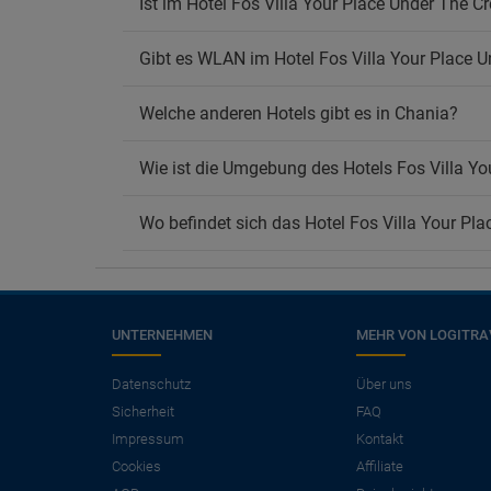
Ist im Hotel Fos Villa Your Place Under The C
Gibt es WLAN im Hotel Fos Villa Your Place U
Welche anderen Hotels gibt es in Chania?
Wie ist die Umgebung des Hotels Fos Villa Yo
Wo befindet sich das Hotel Fos Villa Your Pl
UNTERNEHMEN
MEHR VON LOGITRA
×
Benötigen Sie einen
Datenschutz
Über uns
Sicherheit
FAQ
Flug?
Impressum
Kontakt
Angebote für Flug + Hotel ansehen.
Cookies
Affiliate