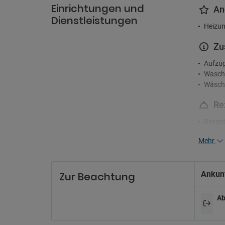
Einrichtungen und
An
Dienstleistungen
Heizun
Zu
Aufzu
Wasch
Wäsche
Re
Rezept
Mehr
Pa
Nahege
Parkpl
Ankunf
Zur Beachtung
Zahlun
Ab
Ra
Das Ra