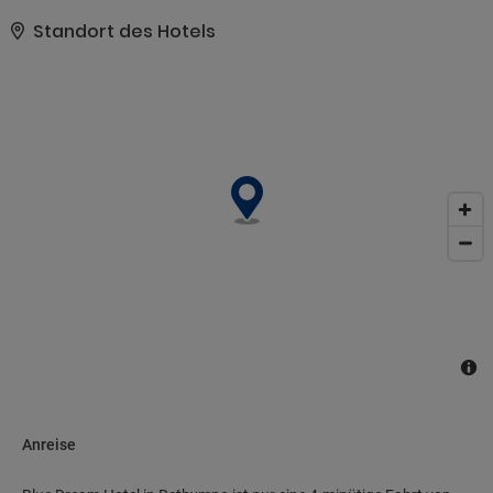
Du kannst von dem kostenpflichtigen Flughafentransfer
profitieren und findest vor Ort außerdem Folgendes vor: Parken
Standort des Hotels
ohne Service (kostenlos)..
Anreise