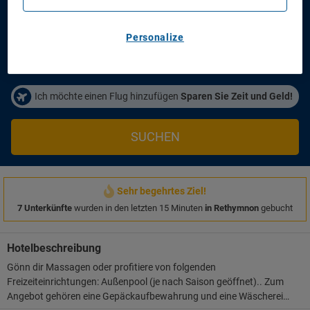
Anreisetag
Abreisetag
14/08/2026
16/08/2026
Personalize
Personen/Zimmer
1
Zimmer
,
2
Erwachsene
Ich möchte einen Flug hinzufügen
Sparen Sie Zeit und Geld!
SUCHEN
Sehr begehrtes Ziel!
7 Unterkünfte
wurden in den letzten 15 Minuten
in Rethymnon
gebucht
Hotelbeschreibung
Gönn dir Massagen oder profitiere von folgenden
Freizeiteinrichtungen: Außenpool (je nach Saison geöffnet).. Zum
Angebot gehören eine Gepäckaufbewahrung und eine Wäscherei.