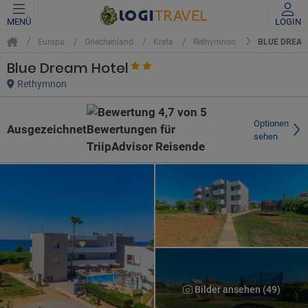
MENÜ
LOGIN
BLUE DREAM
Europa
Griechenland
Kreta
Rethymnon
Blue Dream Hotel
Rethymnon
Optionen
Ausgezeichnet
sehen
Bilder ansehen (49)