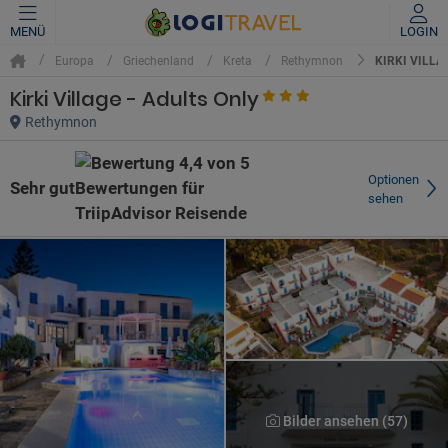
MENÜ
LOGIN
KIRKI VILLA
Europa
Griechenland
Kreta
Rethymnon
Kirki Village - Adults Only
Rethymnon
Optionen
Sehr gut
sehen
Bilder ansehen (57)