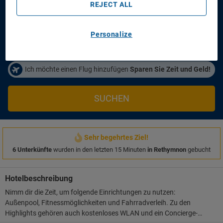
REJECT ALL
Anreisetag
Abreisetag
21/08/2026
23/08/2026
Personalize
Personen/Zimmer
1
Zimmer
,
2
Erwachsene
Ich möchte einen Flug hinzufügen
Sparen Sie Zeit und Geld!
SUCHEN
Sehr begehrtes Ziel!
6 Unterkünfte
wurden in den letzten 15 Minuten
in Rethymnon
gebucht
Hotelbeschreibung
Nimm dir die Zeit, um folgende Einrichtungen zu nutzen:
Außenpool, Fitnessmöglichkeiten und Fahrradverleih. Zu den
Highlights gehören auch kostenloses WLAN und ein Concierge-