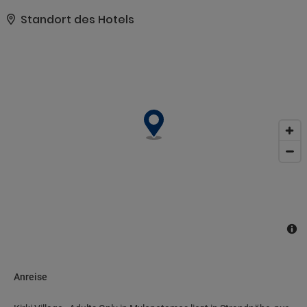
Service.. Zum Angebot gehören ein Textilreinigungsservice, eine
rund um die Uhr besetzte Rezeption und mehrsprachiges
Standort des Hotels
Personal. Du kannst von dem kostenpflichtigen Flughafentransfer
profitieren und findest vor Ort außerdem Folgendes vor: Parken
ohne Service (kostenlos)..
Anreise