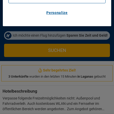
Anreisetag
Abreisetag
14/08/2026
16/08/2026
Personalize
Personen/Zimmer
1
Zimmer
,
2
Erwachsene
Ich möchte einen Flug hinzufügen
Sparen Sie Zeit und Geld!
SUCHEN
Sehr begehrtes Ziel!
3 Unterkünfte
wurden in den letzten 15 Minuten
in Laganas
gebucht
Hotelbeschreibung
Verpasse folgende Freizeitmöglichkeiten nicht: Außenpool und
Fahrradverleih. Auch kostenloses WLAN und ein Fernseher im
öffentlichen Bereich werden angeboten.. Zum Angebot gehören