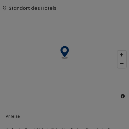
ein Limousinenservice, eine rund um die Uhr besetzte Rezeption
und eine Gepäckaufbewahrung. Vor Ort gibt es Folgendes: Parken
Standort des Hotels
ohne Service (kostenlos)..
Anreise