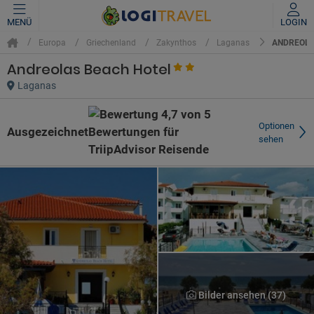
MENÜ
LOGIN
ANDREOLA
Europa
Griechenland
Zakynthos
Laganas
Andreolas Beach Hotel
Laganas
Optionen
Ausgezeichnet
sehen
Bilder ansehen (37)