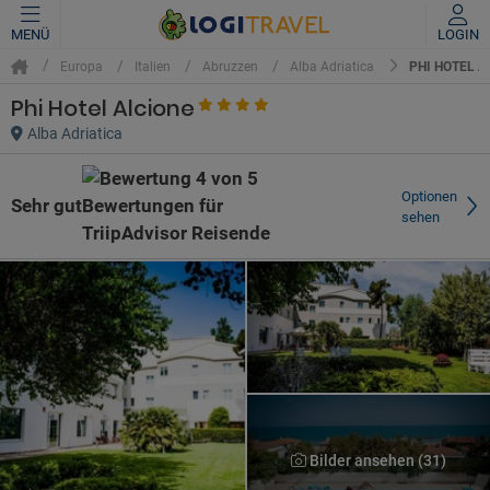
MENÜ
LOGIN
PHI HOTEL A
Europa
Italien
Abruzzen
Alba Adriatica
Phi Hotel Alcione
Alba Adriatica
Optionen
Sehr gut
sehen
Bilder ansehen (31)