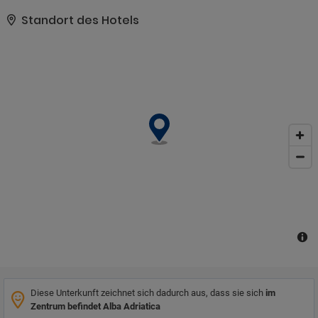
profitieren von WLAN und Konferenzräumen. Ein Haartrockner ist
in jedem Zimmer vorhanden. Im gesamten Hotel gilt ein
Standort des Hotels
Rauchverbot. Es gibt exzellente Internetzugangsmöglichkeiten mit
Breitbandzugang über Modem oder WLAN in den Zimmern. WLAN
ist auch in den öffentlichen Bereichen des Hotels verfügbar. Alle
Zimmer verfügen über eine Minibar. Das Phi Hotel Alcione bietet
eine Reihe von Freizeiteinrichtungen. Es gibt eine luxuriöse
Auswahl an Wellnessanwendungen wie Schönheitsbehandlungen,
Massagen und Sauna. Hotelgäste können sich im hoteleigenen
Außenpool entspannen (in den Sommermonaten geöffnet). Ein
Flughafentransfer wird vom Hotel angeboten. Haustiere sind im
Hotel willkommen. Den Gästen steht ein Concierge-Service zur
Verfügung. Das Hotel verfügt über Behinderteneinrichtungen mit
rollstuhlgerechtem Zugang zum Hotel, zur Rezeption, zum
Restaurant, zur Bar, zu den Konferenzräumen und zu
Behindertenparkplätzen.
Diese Unterkunft zeichnet sich dadurch aus, dass sie sich
im
Zentrum befindet Alba Adriatica