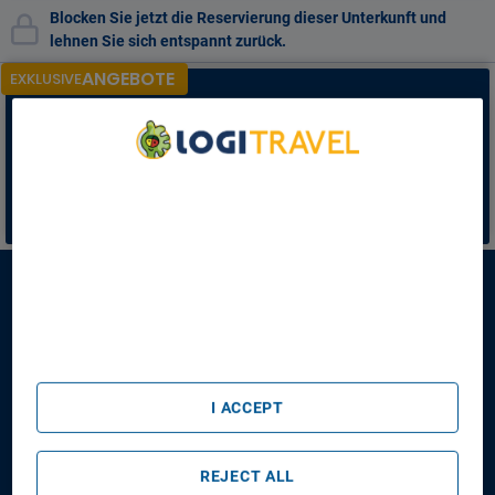
Blocken Sie jetzt die Reservierung dieser Unterkunft und
lehnen Sie sich entspannt zurück.
ANGEBOTE
EXKLUSIVE
Lassen Sie sich nicht
die exklusiven Preise nur für
registrierte Kunden entgehen!
Melden Sie sich an, um die besten Angebote freizuschalten
* Rabatt gilt nur für einige der Unterkünfte auf der Liste
We Care About Your Privacy
ANMELDEN
We and our partners process data to provide:
Use precise geolocation data. Actively scan device
characteristics for identification. Store and/or access
information on a device. Personalised advertising and
Romagna Suite Hotel
content, advertising and content measurement, audience
research and services development.
List of Partners (vendors)
Romagna Suite Hotel
Anreisetag
Abreisetag
I ACCEPT
14/08/2026
16/08/2026
Personen/Zimmer
REJECT ALL
1
Zimmer
,
2
Erwachsene