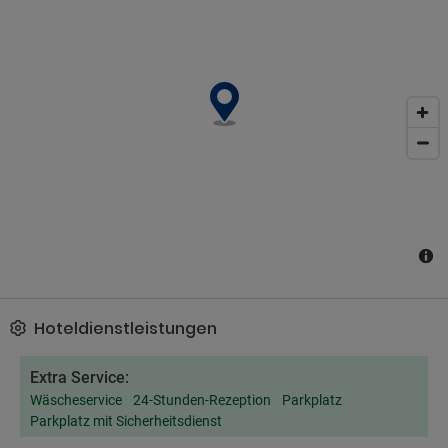
Unterstützung bei der Tourenplanung/beim Ticketerwerb werden
angeboten.Vor Ort gibt es Folgendes: Parken ohne Service
(kostenlos).Eine Snackbar steht zur Verfügung, wenn Sie der
Hunger packt. Alternativ können Sie den Zimmerservice (bitte
Zeiten beachten) dieser Pension nutzen. Gegen Gebühr wird
täglich von 08:30 Uhr bis 10:00 Uhr ein Frühstücksbuffet
angeboten.Fühlen Sie sich in den 5 Zimmern, die individuell
ausgestattet sind und Minibar und einen LCD-Fernseher bieten,
wie zu Hause. Ein WLAN-Internetzugang (kostenlos) steht zur
Verfügung. Es sind eigene Badezimmer mit Duschen vorhanden,
die über Bidets und Haartrockner verfügen. Zur Austattung
gehören Safes und Verdunkelungsvorhänge; die Zimmer werden
täglich sauber gemacht.
Hoteldienstleistungen
Extra Service:
Wäscheservice
24-Stunden-Rezeption
Parkplatz
Parkplatz mit Sicherheitsdienst