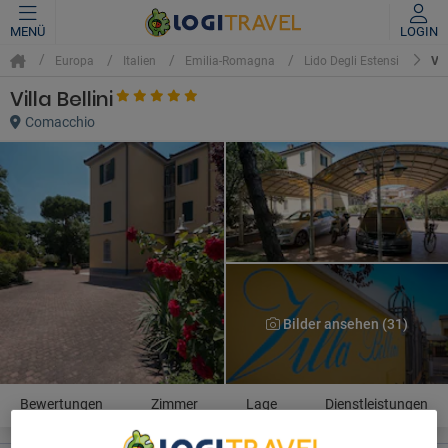
MENÜ
LOGIN
VI
Europa
Italien
Emilia-Romagna
Lido Degli Estensi
Villa Bellini
Comacchio
Bilder ansehen (31)
Bewertungen
Zimmer
Lage
Dienstleistungen