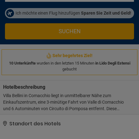
Ich möchte einen Flug hinzufügen
Sparen Sie Zeit und Geld!
SUCHEN
Sehr begehrtes Ziel!
10 Unterkünfte
wurden in den letzten 15 Minuten
in Lido Degli Estensi
gebucht
Hotelbeschreibung
Villa Bellini in Comacchio liegt in unmittelbarer Nähe zum
Einkaufszentrum, eine 3-minütige Fahrt von Valle di Comacchio
und 6 Autominuten von Circuito di Pomposa entfernt. Diese
Pension ist 45,7 km von Mirabilandia und 5,7 km von Brücke
Trepponti entfernt.Nutzen Sie folgende Freizeiteinrichtung:
Standort des Hotels
Whirlpool. Sie können aber auch den schönen Ausblick von
folgendem Punkt genießen: Garten. Auch kostenloses WLAN und