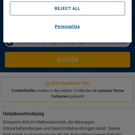
Anreisetag
Abreisetag
14/08/2026
16/08/2026
REJECT ALL
Personen/Zimmer
1
Zimmer
,
2
Erwachsene
Personalize
Ich möchte einen Flug hinzufügen
Sparen Sie Zeit und Geld!
SUCHEN
Sehr begehrtes Ziel!
9 Unterkünfte
wurden in den letzten 15 Minuten
in Lamezia Terme
Catanzaro
gebucht
Hotelbeschreibung
Entspann dich im Wellnessbereich, der Massagen,
Körperbehandlungen und Gesichtsbehandlungen bietet. Dieses
B&B bietet auch kostenloses WLAN, Babysitting (gegen Gebühr)