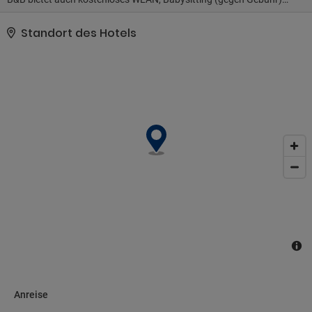
und ein Souvenirladen/Kiosk. Der Shuttle (gegen Gebühr) bringt
dich an den nahe gelegenen Strand oder ins Einkaufszentrum..
Standort des Hotels
Diese Unterkunft hat ihre offizielle Sternebewertung von folgender
Organisation oder Institution erhalten: the local rating authority..
Zum Angebot gehören ein Businesscenter, ein Limousinenservice
und ein Express-Check-in. Gegen Aufpreis kannst du den
Flughafentransfer (rund um die Uhr) und den Shuttle zum
Fährterminal nutzen..
Anreise