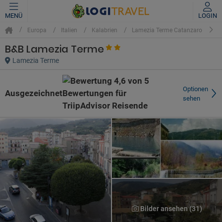
MENÜ
LOGIN
B
Europa
Italien
Kalabrien
Lamezia Terme Catanzaro
B&B Lamezia Terme
Lamezia Terme
Optionen
Ausgezeichnet
sehen
Bilder ansehen (31)