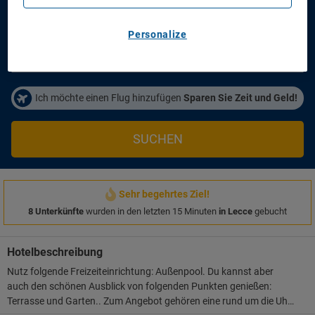
Anreisetag
Abreisetag
14/08/2026
16/08/2026
Personalize
Personen/Zimmer
1
Zimmer
,
2
Erwachsene
Ich möchte einen Flug hinzufügen
Sparen Sie Zeit und Geld!
SUCHEN
Sehr begehrtes Ziel!
8 Unterkünfte
wurden in den letzten 15 Minuten
in Lecce
gebucht
Hotelbeschreibung
Nutz folgende Freizeiteinrichtung: Außenpool. Du kannst aber
auch den schönen Ausblick von folgenden Punkten genießen:
Terrasse und Garten.. Zum Angebot gehören eine rund um die Uhr