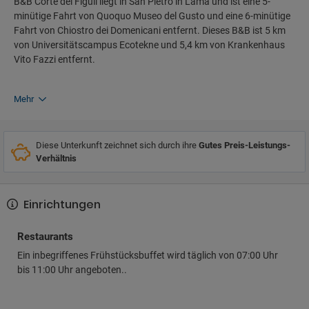
B&B Corte dei Figuli liegt in San Pietro in Lama und ist eine 5-
minütige Fahrt von Quoquo Museo del Gusto und eine 6-minütige
Fahrt von Chiostro dei Domenicani entfernt. Dieses B&B ist 5 km
von Universitätscampus Ecotekne und 5,4 km von Krankenhaus
Vito Fazzi entfernt.
Mehr
Diese Unterkunft zeichnet sich durch ihre
Gutes Preis-Leistungs-
Verhältnis
Einrichtungen
Restaurants
Ein inbegriffenes Frühstücksbuffet wird täglich von 07:00 Uhr
bis 11:00 Uhr angeboten..