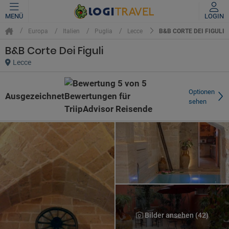
MENÜ
LOGIN
B&B CORTE DEI FIGULI
Europa
Italien
Puglia
Lecce
B&B Corte Dei Figuli
Lecce
Optionen
Ausgezeichnet
sehen
Bilder ansehen (42)