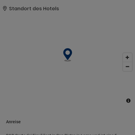
besetzte Rezeption, eine Gepäckaufbewahrung und ein
Geldautomat/Bankdienstleistungen. Vor Ort gibt es Folgendes:
Standort des Hotels
Parken ohne Service (kostenlos)..
Anreise