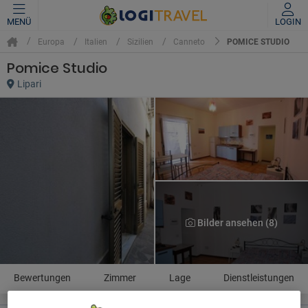
MENÜ
LOGIN
POMICE STUDIO
Europa
Italien
Sizilien
Canneto
Pomice Studio
Lipari
Bilder ansehen (8)
Bewertungen
Zimmer
Lage
Dienstleistungen