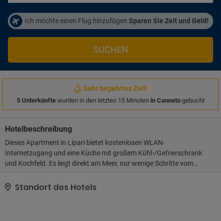
Ich möchte einen Flug hinzufügen
Sparen Sie Zeit und Geld!
SUCHEN
Sehr begehrtes Ziel!
5 Unterkünfte
wurden in den letzten 15 Minuten
in Canneto
gebucht
Hotelbeschreibung
Dieses Apartment in Lipari bietet kostenlosen WLAN-
Internetzugang und eine Küche mit großem Kühl-/Gefrierschrank
und Kochfeld. Es liegt direkt am Meer, nur wenige Schritte vom
Strand Canneto und in der Nähe von Papesca Beach, Porto
Pignataro und Marina Lunga. The Pomice Studio is a hotel.
Standort des Hotels