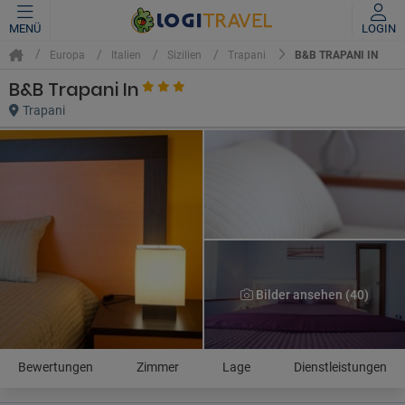
MENÜ
LOGIN
B&B TRAPANI IN
Europa
Italien
Sizilien
Trapani
B&B Trapani In
Trapani
Bilder ansehen (40)
Bewertungen
Zimmer
Lage
Dienstleistungen