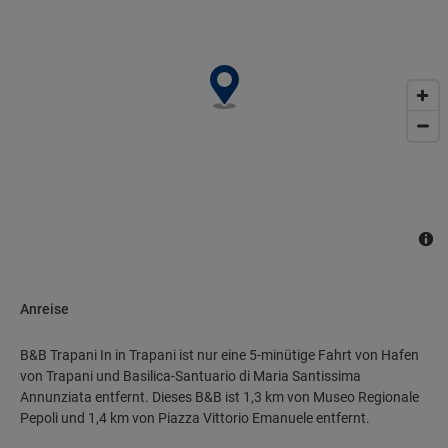
kostenpflichtigen Flughafentransfer profitieren und findest vor
Ort außerdem Folgendes vor: Parken ohne Service
(kostenpflichtig)..
Anreise
B&B Trapani In in Trapani ist nur eine 5-minütige Fahrt von Hafen
von Trapani und Basilica-Santuario di Maria Santissima
Annunziata entfernt. Dieses B&B ist 1,3 km von Museo Regionale
Pepoli und 1,4 km von Piazza Vittorio Emanuele entfernt.