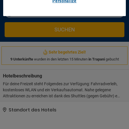
Personalize
Ich möchte einen Flug hinzufügen
Sparen Sie Zeit und Geld!
SUCHEN
Sehr begehrtes Ziel!
9 Unterkünfte
wurden in den letzten 15 Minuten
in Trapani
gebucht
Hotelbeschreibung
Für deine Freizeit steht Folgendes zur Verfügung: Fahrradverleih,
kostenloses WLAN und ein Verkaufsautomat. Nahe gelegene
Attraktionen zu erreichen ist dank des Shuttles (gegen Gebühr) ein
Kinderspiel.. Diese Unterkunft hat ihre offizielle Sternebewertung
von folgender Organisation oder Institution erhalten: the local
Standort des Hotels
rating authority.. Zum Angebot gehören ein Internetzugang per
Kabel (gegen Gebühr), kostenlose Zeitungen in der Lobby und eine
rund um die Uhr besetzte Rezeption. Du kannst von dem