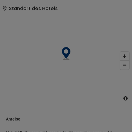
Concierge-Service und Kinderbetreuung.. Diese Unterkunft hat ihre
offizielle Sternebewertung von folgender Organisation oder
Standort des Hotels
Institution erhalten: the local rating authority.. Zum Angebot
gehören ein kostenloser Internetzugang per Kabel, ein PC-
Arbeitsplatz und ein Textilreinigungsservice. Der
Flughafentransfer und der Abholservice vom Bahnhof werden
gegen eine Gebühr angeboten..
Anreise