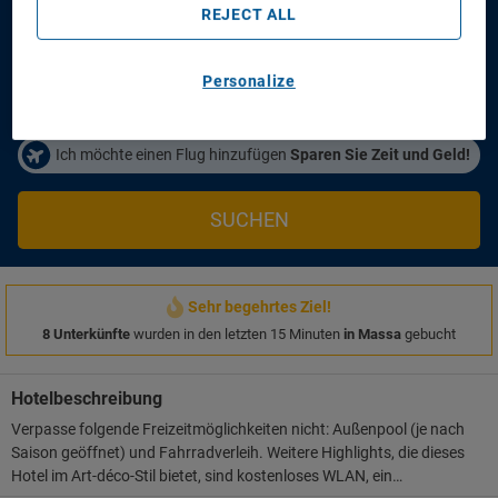
Anreisetag
Abreisetag
REJECT ALL
14/08/2026
16/08/2026
Personen/Zimmer
Personalize
1
Zimmer
,
2
Erwachsene
Ich möchte einen Flug hinzufügen
Sparen Sie Zeit und Geld!
SUCHEN
Sehr begehrtes Ziel!
8 Unterkünfte
wurden in den letzten 15 Minuten
in Massa
gebucht
Hotelbeschreibung
Verpasse folgende Freizeitmöglichkeiten nicht: Außenpool (je nach
Saison geöffnet) und Fahrradverleih. Weitere Highlights, die dieses
Hotel im Art-déco-Stil bietet, sind kostenloses WLAN, ein