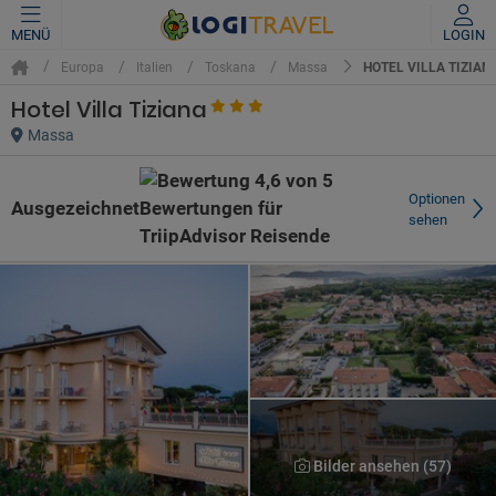
MENÜ
LOGIN
HOTEL VILLA TIZIAN
Europa
Italien
Toskana
Massa
Hotel Villa Tiziana
Massa
Optionen
Ausgezeichnet
sehen
Bilder ansehen (57)