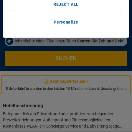
Anreisetag
Abreisetag
REJECT ALL
14/08/2026
16/08/2026
Personen/Zimmer
Personalize
1
Zimmer
,
2
Erwachsene
Ich möchte einen Flug hinzufügen
Sparen Sie Zeit und Geld!
SUCHEN
Sehr begehrtes Ziel!
5 Unterkünfte
wurden in den letzten 15 Minuten
in Lido di Jesolo
gebucht
Hotelbeschreibung
Entspann dich am Privatstrand oder profitiere von folgenden
Freizeiteinrichtungen: Außenpool und Fitnessmöglichkeiten.
Kostenloses WLAN, ein Concierge-Service und Babysitting (gegen