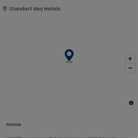
Gebühr) stehen ebenfalls zur Verfügung.. Diese Unterkunft hat
ihre offizielle Sternebewertung von folgender Organisation oder
Standort des Hotels
Institution erhalten: the local rating authority.. Zum Angebot
gehören ein Express-Check-in, ein Express-Check-out und
kostenlose Zeitungen in der Lobby. Ein Flughafentransfer (zu
bestimmten Zeiten) ist verfügbar (gegen Gebühr)..
Anreise