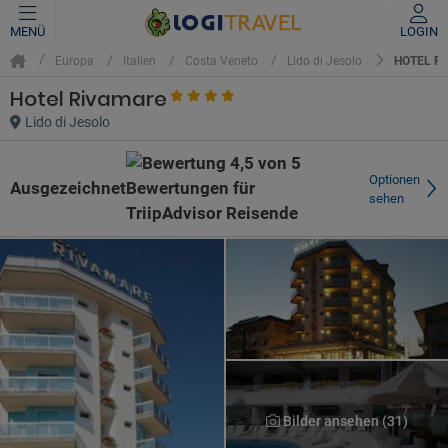
MENÜ
LOGIN
HOTEL R
Europa
Italien
Costa Veneto
Lido di Jesolo
Hotel Rivamare
Lido di Jesolo
Optionen
Ausgezeichnet
sehen
Bilder ansehen (31)