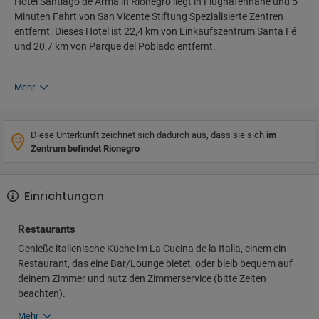
Hotel Santiago de Arma in Rionegro liegt in Flughafennähe und 5
Minuten Fahrt von San Vicente Stiftung Spezialisierte Zentren
entfernt. Dieses Hotel ist 22,4 km von Einkaufszentrum Santa Fé
und 20,7 km von Parque del Poblado entfernt.
Mehr
Diese Unterkunft zeichnet sich dadurch aus, dass sie sich
im
Zentrum befindet Rionegro
Einrichtungen
Restaurants
Genieße italienische Küche im La Cucina de la Italia, einem ein
Restaurant, das eine Bar/Lounge bietet, oder bleib bequem auf
deinem Zimmer und nutz den Zimmerservice (bitte Zeiten
beachten).
Mehr