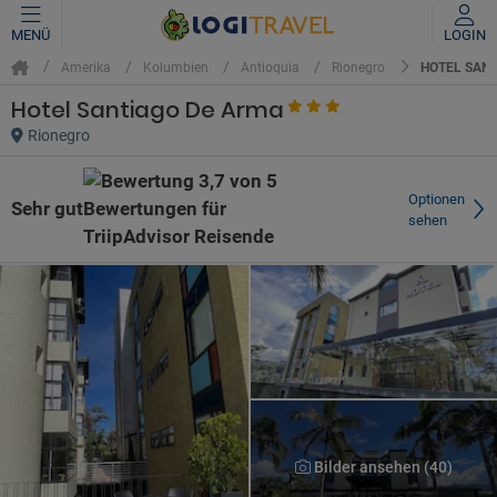
MENÜ
LOGIN
HOTEL SAN
Amerika
Kolumbien
Antioquia
Rionegro
Hotel Santiago De Arma
Rionegro
Optionen
Sehr gut
sehen
Bilder ansehen (40)