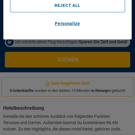
Anreisetag
Abreisetag
REJECT ALL
14/08/2026
16/08/2026
Personen/Zimmer
Personalize
1
Zimmer
,
2
Erwachsene
Ich möchte einen Flug hinzufügen
Sparen Sie Zeit und Geld!
SUCHEN
Sehr begehrtes Ziel!
5 Unterkünfte
wurden in den letzten 15 Minuten
in Rionegro
gebucht
Hotelbeschreibung
Genieße die den schönen Ausblick von folgenden Punkten:
Terrasse und Garten. Außerdem kannst du kostenloses WLAN
nutzen. Zu den Highlights, die dieses Hotel bietet, gehören zudem