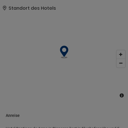
ein Concierge-Service, ein Bankettsaal und ein Verkaufsautomat..
Zum Angebot gehören ein Businesscenter, ein
Standort des Hotels
Textilreinigungsservice und eine rund um die Uhr besetzte
Rezeption. Der Flughafentransfer (rund um die Uhr) ist kostenlos..
Anreise