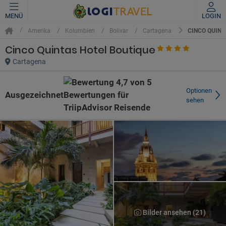
MENÜ
LOGIN
CINCO QUINT
Amerika
Kolumbien
Bolivar
Cartagena
Cinco Quintas Hotel Boutique
Cartagena
Optionen
Ausgezeichnet
sehen
Bilder ansehen (21)