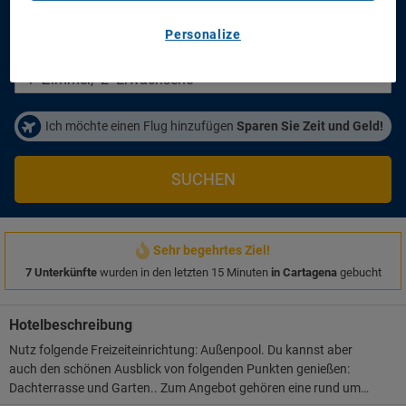
Anreisetag
Abreisetag
14/08/2026
16/08/2026
Personalize
Personen/Zimmer
1
Zimmer
,
2
Erwachsene
Ich möchte einen Flug hinzufügen
Sparen Sie Zeit und Geld!
SUCHEN
Sehr begehrtes Ziel!
7 Unterkünfte
wurden in den letzten 15 Minuten
in Cartagena
gebucht
Hotelbeschreibung
Nutz folgende Freizeiteinrichtung: Außenpool. Du kannst aber
auch den schönen Ausblick von folgenden Punkten genießen:
Dachterrasse und Garten.. Zum Angebot gehören eine rund um