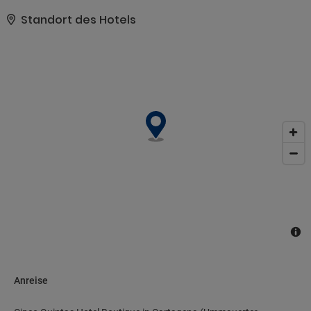
die Uhr besetzte Rezeption, eine Gepäckaufbewahrung und eine
Wäscherei..
Standort des Hotels
Anreise