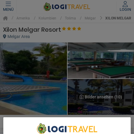
MENÜ
LOGIN
XILON MELGAR 
Amerika
Kolumbien
Tolima
Melgar
Xilon Melgar Resort
Melgar Area
Bilder ansehen (10)
Bewertungen
Zimmer
Lage
Dienstleistungen