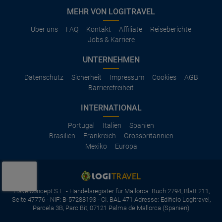
MEHR VON LOGITRAVEL
Über uns
FAQ
Kontakt
Affiliate
Reiseberichte
Jobs & Karriere
UNTERNEHMEN
Datenschutz
Sicherheit
Impressum
Cookies
AGB
Barrierefreiheit
INTERNATIONAL
Portugal
Italien
Spanien
Brasilien
Frankreich
Grossbritannien
Mexiko
Europa
Travelconcept S.L. - Handelsregister für Mallorca: Buch 2794, Blatt 211,
Seite 47776 - NIF: B-57288193 - CI. BAL 471 Adresse: Edificio Logitravel,
Parcela 3B, Parc Bit, 07121 Palma de Mallorca (Spanien)