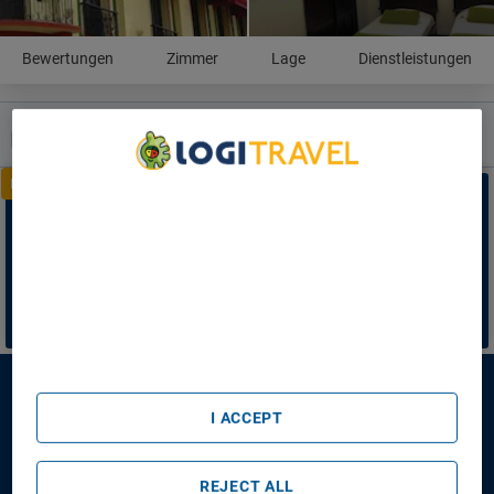
Bewertungen
Zimmer
Lage
Dienstleistungen
Blocken Sie jetzt die Reservierung dieser Unterkunft und
lehnen Sie sich entspannt zurück.
ANGEBOTE
EXKLUSIVE
We Care About Your Privacy
Lassen Sie sich nicht
die exklusiven Preise nur für
We and our partners process data to provide:
registrierte Kunden entgehen!
Use precise geolocation data. Actively scan device
Melden Sie sich an, um die besten Angebote freizuschalten
characteristics for identification. Store and/or access
information on a device. Personalised advertising and
* Rabatt gilt nur für einige der Unterkünfte auf der Liste
content, advertising and content measurement, audience
ANMELDEN
research and services development.
List of Partners (vendors)
Hotel Casa Escobar Buga
I ACCEPT
Hotel Casa Escobar Buga
REJECT ALL