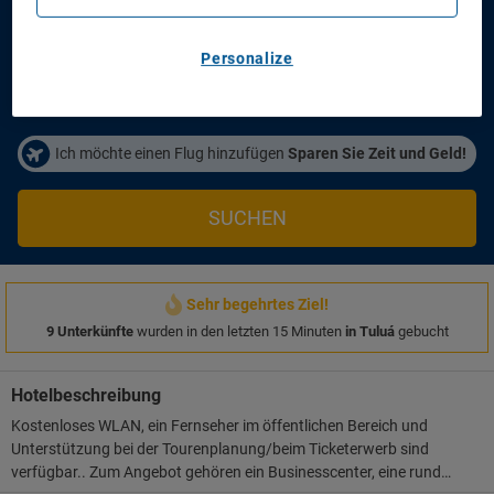
Anreisetag
Abreisetag
14/08/2026
16/08/2026
Personalize
Personen/Zimmer
1
Zimmer
,
2
Erwachsene
Ich möchte einen Flug hinzufügen
Sparen Sie Zeit und Geld!
SUCHEN
Sehr begehrtes Ziel!
9 Unterkünfte
wurden in den letzten 15 Minuten
in Tuluá
gebucht
Hotelbeschreibung
Kostenloses WLAN, ein Fernseher im öffentlichen Bereich und
Unterstützung bei der Tourenplanung/beim Ticketerwerb sind
verfügbar.. Zum Angebot gehören ein Businesscenter, eine rund