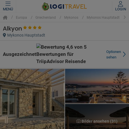
MENÜ
LOGIN
Europa
Griechenland
Mykonos
Mykonos Hauptstadt
Alkyon
Mykonos Hauptstadt
Optionen
Ausgezeichnet
sehen
Bilder ansehen (31)