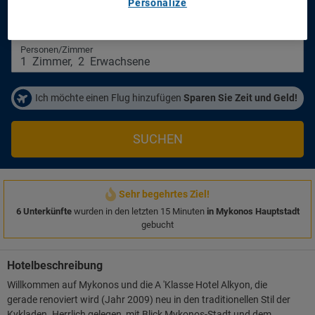
Personalize
Anreisetag
Abreisetag
14/08/2026
16/08/2026
Personen/Zimmer
1
Zimmer
,
2
Erwachsene
Ich möchte einen Flug hinzufügen
Sparen Sie Zeit und Geld!
SUCHEN
Sehr begehrtes Ziel!
6 Unterkünfte
wurden in den letzten 15 Minuten
in Mykonos Hauptstadt
gebucht
Hotelbeschreibung
Willkommen auf Mykonos und die A 'Klasse Hotel Alkyon, die
gerade renoviert wird (Jahr 2009) neu in den traditionellen Stil der
Kykladen. Herrlich gelegen, mit Blick Mykonos-Stadt und dem