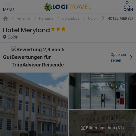
MENÜ
LOGIN
HOTEL MERYLA
Amerika
Panama
Columbus
Colón
Hotel Meryland
Colón
Optionen
Gut
sehen
Bilder ansehen (31)