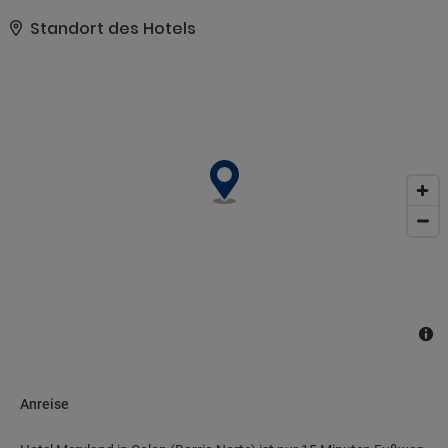
von 57.00 km fährt.. Zum Angebot gehören ein
Textilreinigungsservice, eine rund um die Uhr besetzte Rezeption
Standort des Hotels
und eine Gepäckaufbewahrung. Der Flughafentransfer (rund um
die Uhr) ist kostenpflichtig; außerdem gibt es vor Ort Folgendes:
Parken ohne Service (kostenlos)..
Anreise