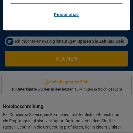
Anreisetag
Abreisetag
14/08/2026
16/08/2026
Personalize
Personen/Zimmer
1
Zimmer
,
2
Erwachsene
Ich möchte einen Flug hinzufügen
Sparen Sie Zeit und Geld!
SUCHEN
Sehr begehrtes Ziel!
10 Unterkünfte
wurden in den letzten 15 Minuten
in Colón
gebucht
Hotelbeschreibung
Ein Concierge-Service, ein Fernseher im öffentlichen Bereich und
ein Empfangssaal sind verfügbar. Du kannst von dem Shuttle
(gegen Gebühr) in die Umgebung profitieren, der in einem Umkreis