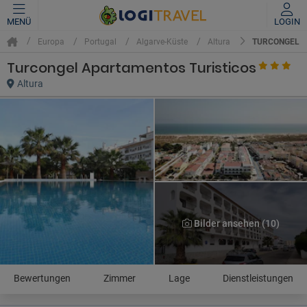
MENÜ
LOGIN
TURCONGEL A
Europa
Portugal
Algarve-Küste
Altura
Turcongel Apartamentos Turisticos
Altura
Bilder ansehen (10)
Bewertungen
Zimmer
Lage
Dienstleistungen