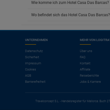
Wie komme ich zum Hotel Casa Das Barcas?
Wo befindet sich das Hotel Casa Das Barcas?
UNTERNEHMEN
MEHR VON LOGITRA
×
Benötigen Sie einen
Datenschutz
Über uns
Sicherheit
FAQ
Flug?
Impressum
Kontakt
Angebote für Flug + Hotel ansehen.
Cookies
Affiliate
Sparen Sie mehr als 25 % bei Ihrem
AGB
Reiseberichte
Urlaub.
Barrierefreiheit
Jobs & Karriere
Travelconcept S.L. - Handelsregister für Mallorca: Buch 2
ANGEBOTE