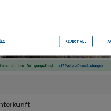
r partners process data to provide:
e geolocation data. Actively scan device characteristics for identification
ess information on a device. Personalised advertising and content, adve
easurement, audience research and services development.
rtners (vendors)
ize
REJECT ALL
I 
Zimmermädchen
Reinigungsdienst
+17 Weitere Dienstleistungen
nterkunft