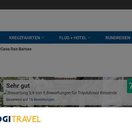
KREUZFAHRTEN
FLUG + HOTEL
RUNDREISEN
Casa Das Barcas
Sehr gut
Basierend auf
16 Bewertungen
bout Your Privacy