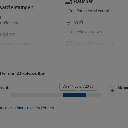
Raucher
satzleistungen
Das Rauchen ist verboten
g
Wifi
rmädchen
Kostenloses WLAN
rkplatz
Dienstleistungen
legener Parkplatz
atz
Garten
Terrasse
ts- und Abreisezeiten
Von 14:00 bis 20:00
kunft
Abrei
r, die Sie
hier einsehen können