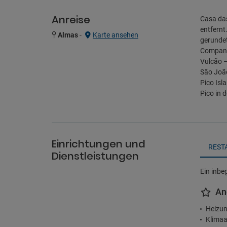
Anreise
Casa das
entfernt
Almas
-
Karte ansehen
gerundet
Company
Vulcão –
São João
Pico Isl
Pico in 
Einrichtungen und
REST
Dienstleistungen
Ein inbe
An
Heizun
Klimaa