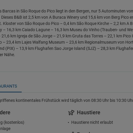
 Barcas in São Roque do Pico liegt in den Bergen, nur 5 Autominuten vo
. Dieses B&B ist 2,5 km von A Buraca Winery und 15,6 km von Berg Pico en
. Kloster von São Roque do Pico – 0,4 km São Roque Kirche – 2,2 km A B
 – 16,3 km Caiado Lagune – 16,3 km Museu do Vinho (Trauben- und We
 21,6 km Igreja de São Jorge – 21,9 km Gruta das Torres – 22,1 km Pico I
 – 23,4 km Lajes Walfang Museum – 23,6 km Regionalmuseum von Horta 
and (PIX) – 13,9 km Flughafen Sao Jorge Island (SJZ) – 28,3 km Flughaf
der Nähe.
AURANTS
griffenes kontinentales Frühstück wird täglich von 08:30 Uhr bis 10:30 U
dere
Haustiere
g (kostenlos)
Haustiere nicht erlaubt
nlage