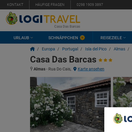
KONTAKT
HÄUFIGE FRAGEN
0298 1909 3897
Casa Das Barcas
URLAUB
SCHNÄPPCHEN
REISEZIELE
/
Europa
/
Portugal
/
Isla del Pico
/
Almas
/
Casa Das Barcas
Almas
-
Rua Do Cais,
Karte ansehen
We Care A