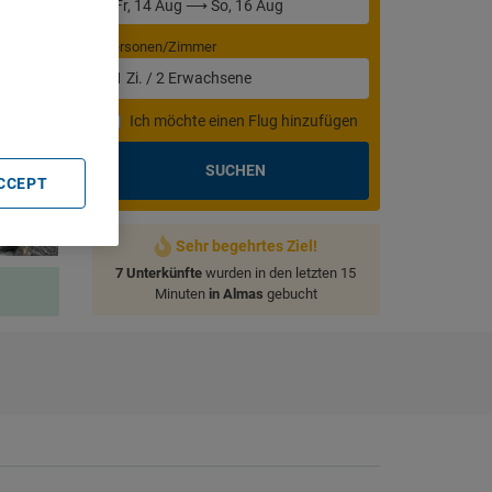
Personen/Zimmer
. Store
rtising and
1
Zi.
/
2
Erwachsene
Ich möchte einen Flug hinzufügen
SUCHEN
ACCEPT
Sehr begehrtes Ziel!
7 Unterkünfte
wurden in den letzten 15
Minuten
in Almas
gebucht