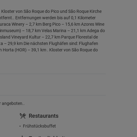
n Kloster von São Roque do Pico und São Roque Kirche
tfernt.. Entfernungen werden bis auf 0,1 Kilometer
uraca Winery – 2,7 km Berg Pico – 15,6 km Azores Wine
inmuseum) – 18,7 km Velas Marina – 21,1 km Adega do
sland Vineyard Kultur – 22,7 km Parque Florestal de
– 29,9 km Die nächsten Flughäfen sind: Flughafen
en Horta (HOR) – 39,1 km . Kloster von São Roque do
hr angeboten..
Restaurants
Frühstücksbuffet