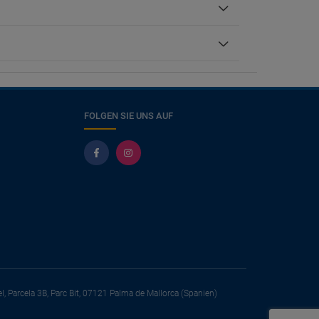
FOLGEN SIE UNS AUF
el, Parcela 3B, Parc Bit, 07121 Palma de Mallorca (Spanien)