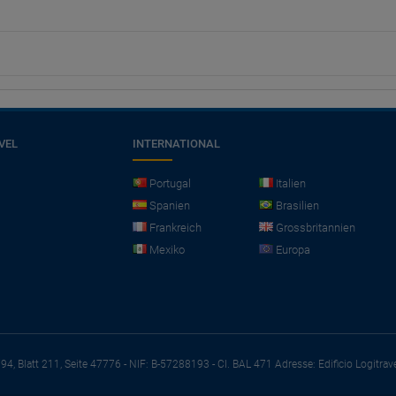
VEL
INTERNATIONAL
Portugal
Italien
Spanien
Brasilien
Frankreich
Grossbritannien
Mexiko
Europa
794, Blatt 211, Seite 47776 - NIF: B-57288193 - CI. BAL 471
Adresse: Edificio Logitrav