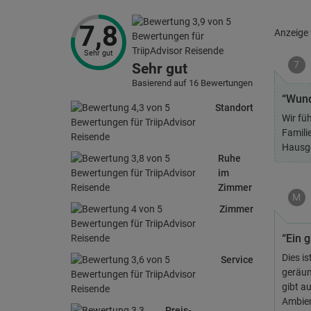
7,8
Anzeige
Sehr gut
7
Sehr gut
Basierend auf 16 Bewertungen
“Wund
Standort
Wir fü
Famili
Hausge
Ruhe
im
Zimmer
M
Zimmer
“Ein 
Dies i
Service
geräumi
gibt a
Ambien
Preis-