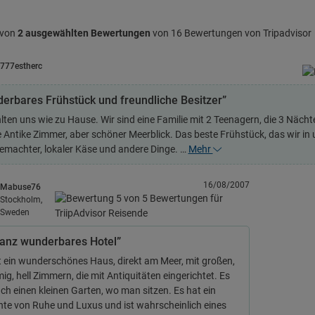
 von
2 ausgewählten Bewertungen
von 16 Bewertungen von Tripadvisor
777estherc
erbares Frühstück und freundliche Besitzer”
hlten uns wie zu Hause. Wir sind eine Familie mit 2 Teenagern, die 3 Näch
e Antike Zimmer, aber schöner Meerblick. Das beste Frühstück, das wir in
machter, lokaler Käse und andere Dinge. …
Mehr
16/08/2007
Mabuse76
Stockholm,
Sweden
ganz wunderbares Hotel”
st ein wunderschönes Haus, direkt am Meer, mit großen,
g, hell Zimmern, die mit Antiquitäten eingerichtet. Es
uch einen kleinen Garten, wo man sitzen. Es hat ein
te von Ruhe und Luxus und ist wahrscheinlich eines