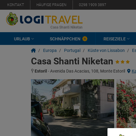
KONTAKT
HÄUFIGE FRAGEN
0298 1909 3897
Casa Shanti Niketan
URLAUB
SCHNÄPPCHEN
REISEZIELE
/
Europa
/
Portugal
/
Küste von Lissabon
/
Es
Casa Shanti Niketan
Estoril
-
Avenida Das Acacias, 108, Monte Estoril
Ka