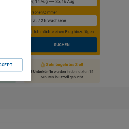
Personen/Zimmer
1
Zi.
/
2
Erwachsene
. Store
Ich möchte einen Flug hinzufügen
rtising and
SUCHEN
Sehr begehrtes Ziel!
ACCEPT
8 Unterkünfte
wurden in den letzten 15
Minuten
in Estoril
gebucht