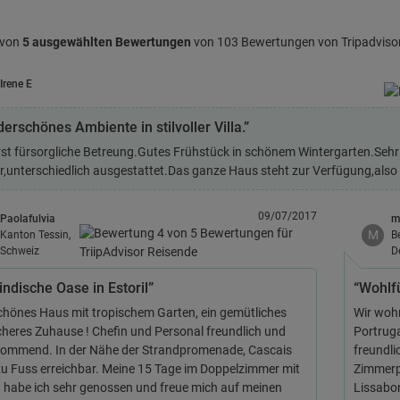
 von
5 ausgewählten Bewertungen
von 103 Bewertungen von Tripadviso
Irene E
erschönes Ambiente in stilvoller Villa.”
st fürsorgliche Betreung.Gutes Frühstück in schönem Wintergarten.Sehr
,unterschiedlich ausgestattet.Das ganze Haus steht zur Verfügung,als
09/07/2017
Paolafulvia
m
M
Kanton Tessin,
B
Schweiz
D
indische Oase in Estoril”
“Wohlf
chönes Haus mit tropischem Garten, ein gemütliches
Wir wohn
cheres Zuhause ! Chefin und Personal freundlich und
Portruga
ommend. In der Nähe der Strandpromenade, Cascais
freundli
 zu Fuss erreichbar. Meine 15 Tage im Doppelzimmer mit
Zimmerp
 habe ich sehr genossen und freue mich auf meinen
Lissabo