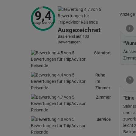
9,4
Anzeige
Ausgezeichnet
I
Ausgezeichnet
Basierend auf 103
Bewertungen
“Wund
Äusser
Standort
Zimmer
Ruhe
P
im
Zimmer
Zimmer
“Eine 
Sehr s
und si
zuvork
Service
leicht
Balkon