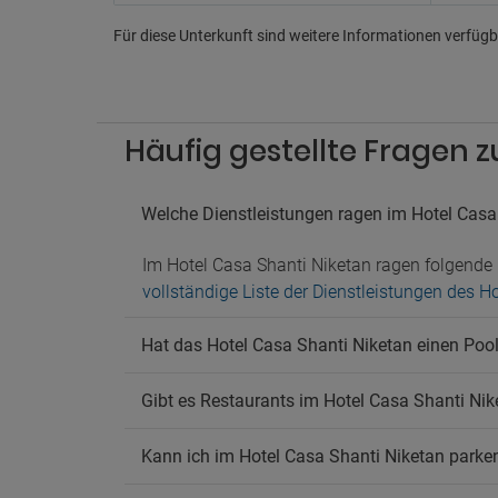
Pa
Für diese Unterkunft sind weitere Informationen verfügba
Nahege
Parkpl
Parkpl
Häufig gestellte Fragen 
Sh
Shuttl
Welche Dienstleistungen ragen im Hotel Casa
Transf
Ra
Im Hotel Casa Shanti Niketan ragen folgende 
vollständige Liste der Dienstleistungen des H
Rauche
Hat das Hotel Casa Shanti Niketan einen Pool
Gibt es Restaurants im Hotel Casa Shanti Nik
Kann ich im Hotel Casa Shanti Niketan parke