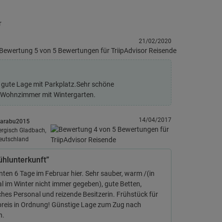
r
21/02/2020
 gute Lage mit Parkplatz.Sehr schöne
o Wohnzimmer mit Wintergarten.
14/04/2017
arabu2015
ergisch Gladbach,
eutschland
ühlunterkunft”
ten 6 Tage im Februar hier. Sehr sauber, warm /(in
l im Winter nicht immer gegeben), gute Betten,
ches Personal und reizende Besitzerin. Frühstück für
reis in Ordnung! Günstige Lage zum Zug nach
n.