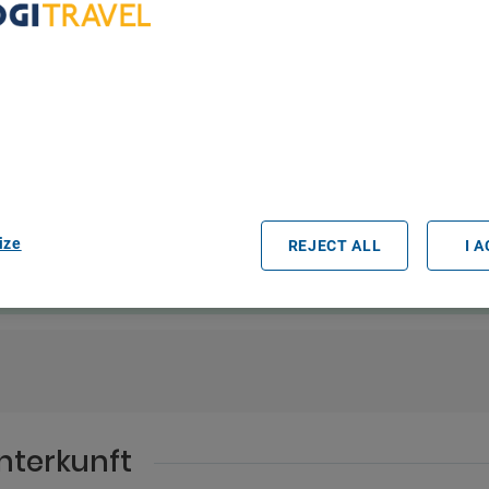
bout Your Privacy
r partners process data to provide:
e geolocation data. Actively scan device characteristics for identification
ess information on a device. Personalised advertising and content, adve
easurement, audience research and services development.
rtners (vendors)
ize
REJECT ALL
I 
entilator
Wäscheservice
+70 Weitere Dienstleistungen
nterkunft