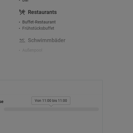
Bar
Restaurants
Buffet-Restaurant
Frühstücksbuffet
Schwimmbäder
Außenpool
Fitnesscenter und SPA
Fitnessstudio
Massagen
Aktivitäten
Golfplatz
Von 11:00 bis 11:00
se
Tauchen
Tennisplatz
Tischtennis
Zugänglichkeit