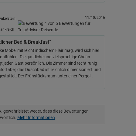
11/10/2016
ynkelstein
M
rankreich
licher Bed & Breakfast”
ke Möbel mit leicht indischem Flair mag, wird sich hier
ohlfühlen. Die gastliche und vielsprachige Chefin
 jeden Gast persönlich. Die Zimmer sind recht ruhig
ortabel, das Duschbad ist reichlich dimensioniert und
estattet. Der Frühstücksraum unter einer Pergol…
.A. gewährleistet weder, dass diese Bewertungen
twortlich.
Mehr Informationen