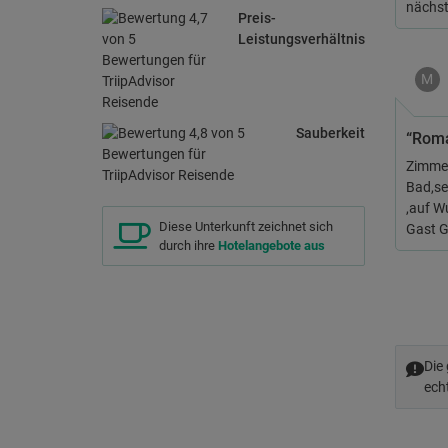
nächs
Preis-
Leistungsverhältnis
M
Sauberkeit
“Roma
Zimmer
Bad,se
,auf W
Diese Unterkunft zeichnet sich
Gast G
durch ihre
Hotelangebote aus
Die
ech