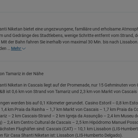
nti Niketan bietet eine ungezwungene, familiäre und erholsame Atmosphäre
 und Gedränge des Stadtlebens, wenige Schritte entfernt vom Strand,
 Mit der Bahn fahren Sie inerhalb von maximal 30 Min. bis nach Lissabon.
eden …
Mehr
on Tamariz in der Nähe
nti Niketan in Cascais liegt auf der Promenade, nur 15 Gehminuten von Ca
&B ist 0,6 km von Strand von Tamariz und 2,3 km von Markt von Cascais 
ngen werden bis auf 0,1 Kilometer gerundet. Casino Estoril – 0,8 km Esto
 1,4 km Praia da Rainha – 1,7 km Markt von Cascais – 1,7 km Praia da C
riz – 2 km Cascais-Strand – 2 km Igreja da Assunção – 2,4 km Museu do 
) – 2,4 km Centro Cultural de Cascais – 2,5 km Hipódromo Manuel Poss
ächsten Flughäfen sind: Cascais (CAT) – 10,1 km Lissabon (LIS-Humbert
n für Casa Shanti Niketan ist: Lissabon (LIS-Humberto Delgado).