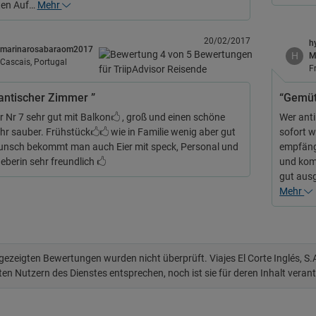
ten Auf…
Mehr
20/02/2017
h
marinarosabaraom2017
H
Cascais, Portugal
F
ntischer Zimmer ”
“Gemüt
 Nr 7 sehr gut mit Balkon🖒 , groß und einen schöne
Wer anti
hr sauber. Frühstück🖒🖒 wie in Familie wenig aber gut
sofort w
unsch bekommt man auch Eier mit speck, Personal und
empfängt
eberin sehr freundlich 🖒
und komf
gut ausg
Mehr
 gezeigten Bewertungen wurden nicht überprüft. Viajes El Corte Inglés, S
ten Nutzern des Dienstes entsprechen, noch ist sie für deren Inhalt veran