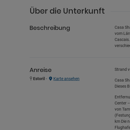
Über die Unterkunft
Beschreibung
Casa Sha
vom Lärm
Cascais.
verschi
Anreise
Strand v
Estoril
-
Karte ansehen
Casa Sha
Dieses B
Entfernu
Center –
von Tama
(Festung
km Die n
Flughafe