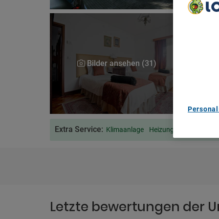
We Care A
We and ou
Use precis
and/or acc
Bilder ansehen (31)
content m
List of Pa
Personal
Extra Service:
Klimaanlage
Heizung (kostenlos)
V
Letzte bewertungen der U