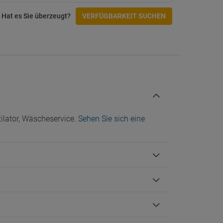
Barrierefreie Einrichtungen
Hat es Sie überzeugt?
VERFÜGBARKEIT SUCHEN
Blindenschrift im Aufzug
Sprachen
Englisch
Französisch
Portugiesisch
Check-In/Checkout
ilator, Wäscheservice.
Sehen Sie sich eine