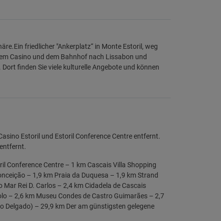
.Ein friedlicher "Ankerplatz“ in Monte Estoril, weg
 dem Casino und dem Bahnhof nach Lissabon und
 Dort finden Sie viele kulturelle Angebote und können
sino Estoril und Estoril Conference Centre entfernt.
entfernt.
ril Conference Centre – 1 km Cascais Villa Shopping
onceição – 1,9 km Praia da Duquesa – 1,9 km Strand
Mar Rei D. Carlos – 2,4 km Cidadela de Cascais
olo – 2,6 km Museu Condes de Castro Guimarães – 2,7
o Delgado) – 29,9 km Der am günstigsten gelegene