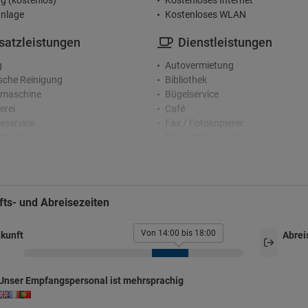
g (kostenlos)
Kostenloses Internet
nlage
Kostenloses WLAN
satzleistungen
Dienstleistungen
g
Autovermietung
che Reinigung
Bibliothek
maschine
Bügelservice
erei
Café
service
Fax / Fotokopierer
etrockner
Frisör/Friseursalon
rmädchen
Garten
Gesundheitszentrum
zeption
Haartrockner
Kaffeemaschine
ts- und Abreisezeiten
nden-Rezeption
Konferenzzentrum
rge-Service
Lesezimmer
rachiges Personal
Von 14:00 bis 18:00
kunft
Abrei
Safe
Solarium
terhaltung
Solarium
Unser Empfangspersonal ist mehrsprachig
Terrasse
ehraum
Weckdienst
immer