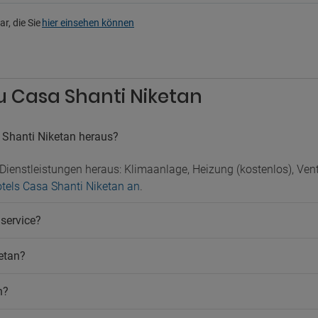
Wäscherei
rkplatz
Zeitungen
r, die Sie
hier einsehen können
Zimmerservice
legener Parkplatz
Öffentliches Bad
atz
atz mit Sicherheitsdienst
Kinder
zu Casa Shanti Niketan
uttleservice
Babysitter-Service
Kinderbett
e
Kinderhort
 Shanti Niketan heraus?
er zum Flughafen
Rutsche
ucher
Dienstleistungen heraus: Klimaanlage, Heizung (kostenlos), Vent
otels Casa Shanti Niketan an
.
rbereich
service?
etan?
n?