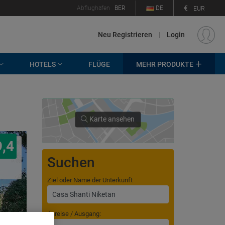
€
Abflughafen
BER
DE
EUR
Neu Registrieren
|
Login
HOTELS
FLÜGE
MEHR PRODUKTE
Karte ansehen
9,4
Suchen
Ziel oder Name der Unterkunft
Anreise / Ausgang: