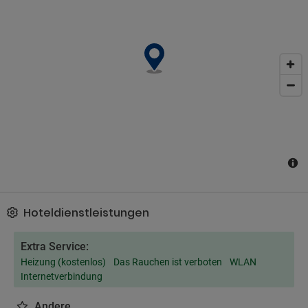
kontaktieren Sie die Unterkunft direkt. Lizenznummer: 14618/AL
Hoteldienstleistungen
Extra Service:
Heizung (kostenlos)
Das Rauchen ist verboten
WLAN
Internetverbindung
Andere