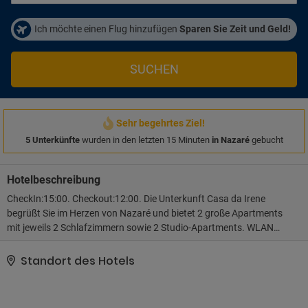
Ich möchte einen Flug hinzufügen
Sparen Sie Zeit und Geld!
SUCHEN
Sehr begehrtes Ziel!
5 Unterkünfte
wurden in den letzten 15 Minuten
in Nazaré
gebucht
Hotelbeschreibung
CheckIn:15:00. Checkout:12:00. Die Unterkunft Casa da Irene
begrüßt Sie im Herzen von Nazaré und bietet 2 große Apartments
mit jeweils 2 Schlafzimmern sowie 2 Studio-Apartments. WLAN
nutzen Sie in allen Bereichen kostenfrei.Der Check-in und die
Schlüsselübergabe erfolgen an folgender Adresse: Avenida de
Standort des Hotels
Olivenca, 13, 2450-109 Nazare Bitte teilen Sie der Unterkunft Casa
da Irene Ihre voraussichtliche Ankunftszeit im Voraus mit. Nutzen
Sie hierfür bei der Buchung das Feld für besondere Anfragen oder