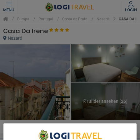
MENÜ
LOGIN
CASA DA IR
Europa
Portugal
Costa de Prata
Nazaré
Casa Da Irene
Nazaré
Bilder ansehen (26)
Bewertungen
Zimmer
Lage
Dienstleistungen