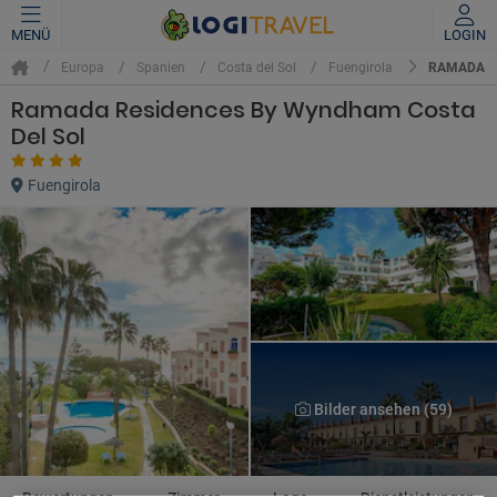
MENÜ
LOGIN
RAMADA R
Europa
Spanien
Costa del Sol
Fuengirola
Ramada Residences By Wyndham Costa
Del Sol
Fuengirola
Bilder ansehen (59)