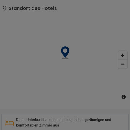
entfernt. Das Hotel bietet eine gute Anbindung an andere
Großstädte und Industriezentren in Asturien. Parque Principado
Standort des Hotels
mit seinen zahlreichen Einkaufsmöglichkeiten ist nur 2 km
entfernt. Oviedo und sein historisches Zentrum sind nur 5 km
entfernt. Die Gäste haben einen einfachen Zugang zum
Kongresspalast und zu zahlreichen Museen. Anbindungen an das
öffentliche Verkehrsnetz befinden sich in der Nähe. Dieses Hotel
befindet sich in einem asturischen Haus aus dem Jahr 1798. Es
hat den traditionellen Stil seiner Architektur bewahrt und mit
modernem Komfort kombiniert. Die Gäste werden von dem hohen
Serviceniveau des Hotels begeistert sein.
Diese Unterkunft zeichnet sich durch ihre
geräumigen und
komfortablen Zimmer aus