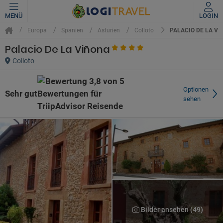
MENÜ
LOGIN
PALACIO DE LA VI
Europa
Spanien
Asturien
Colloto
Palacio De La Viñona
Colloto
Optionen
Sehr gut
sehen
Bilder ansehen (49)