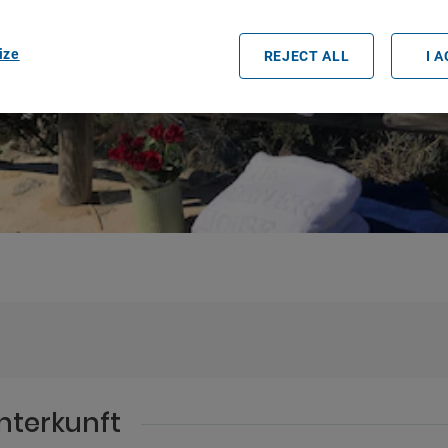
ize
REJECT ALL
I 
nterkunft