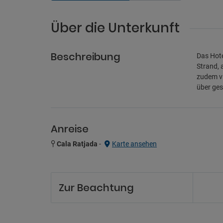
Über die Unterkunft
Beschreibung
Das Hote
Strand, 
zudem vi
über ge
Anreise
Cala Ratjada
-
Karte ansehen
Zur Beachtung