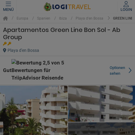
MENÜ
LOGIN
GREEN LINE
Europa
Spanien
Ibiza
Playa d'en Bossa
Apartamentos Green Line Bon Sol - Ab
Group
Playa d'en Bossa
Optionen
Gut
sehen