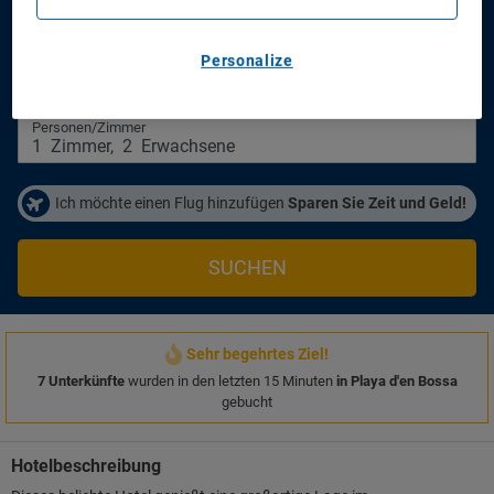
Apartamentos Green Line Bon Sol - Ab Group
Personalize
Anreisetag
Abreisetag
14/08/2026
16/08/2026
Personen/Zimmer
1
Zimmer
,
2
Erwachsene
Ich möchte einen Flug hinzufügen
Sparen Sie Zeit und Geld!
SUCHEN
Sehr begehrtes Ziel!
7 Unterkünfte
wurden in den letzten 15 Minuten
in Playa d'en Bossa
gebucht
Hotelbeschreibung