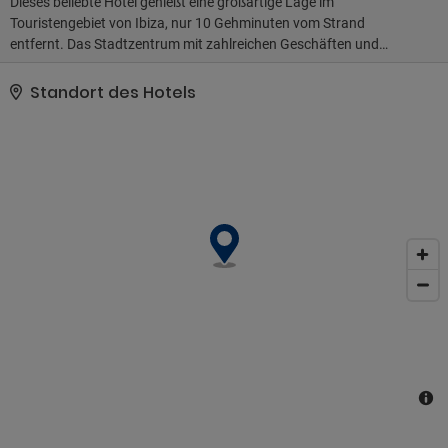
Dieses beliebte Hotel genießt eine großartige Lage im
Touristengebiet von Ibiza, nur 10 Gehminuten vom Strand
entfernt. Das Stadtzentrum mit zahlreichen Geschäften und
Unterhaltungsmöglichkeiten ist nur 3 km entfernt. Das Zentrum ist
bequem mit dem regelmäßigen Bus erreichbar. Das 1985 erbaute
Standort des Hotels
Haus bietet seinen Gästen einen großen, ruhigen Garten und eine
geräumige Lobby mit Aufzügen. Darüber hinaus verfügt das Hotel
über ein Fernsehzimmer, einen Fahrradverleih, ein Café, eine
gemütliche Bar, einen Pub und ein klimatisiertes Restaurant mit
Hochstühlen für Kleinkinder. Internetzugang im Haus,
Zimmerservice und medizinische Betreuung sind ebenfalls
verfügbar. Die luxuriösen Zimmer mit Bad sind mit modernen
Annehmlichkeiten ausgestattet, um Komfort zu gewährleisten. Die
Gäste können den Tag am Swimmingpool verbringen und einen
erfrischenden Drink von der Snackbar genießen. Die Gäste können
auch das Solarium und den Billardtisch nutzen.