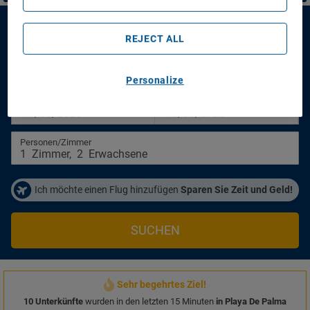
Hotel Foners
REJECT ALL
Hotel Foners
Personalize
Anreisetag
Abreisetag
14/08/2026
16/08/2026
Personen/Zimmer
1
Zimmer
,
2
Erwachsene
Ich möchte einen Flug hinzufügen
Sparen Sie Zeit und Geld!
SUCHEN
Sehr begehrtes Ziel!
10 Unterkünfte
wurden in den letzten 15 Minuten
in Playa De Palma