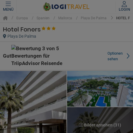
MENÜ
LOGIN
HOTEL FO
Europa
Spanien
Mallorca
Playa De Palma
Hotel Foners
Playa De Palma
Optionen
Gut
sehen
Bilder ansehen (31)