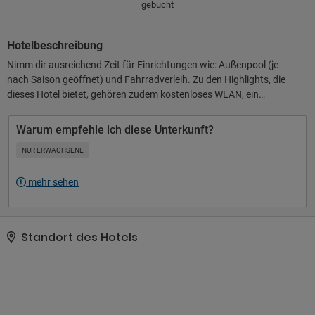
gebucht
Hotelbeschreibung
Nimm dir ausreichend Zeit für Einrichtungen wie: Außenpool (je
nach Saison geöffnet) und Fahrradverleih. Zu den Highlights, die
dieses Hotel bietet, gehören zudem kostenloses WLAN, ein
Concierge-Service und ein Fernseher im öffentlichen Bereich.. Zum
Angebot gehören ein Textilreinigungsservice, eine rund um die Uhr
Warum empfehle ich diese Unterkunft?
besetzte Rezeption und mehrsprachiges Personal..
NUR ERWACHSENE
mehr sehen
Standort des Hotels