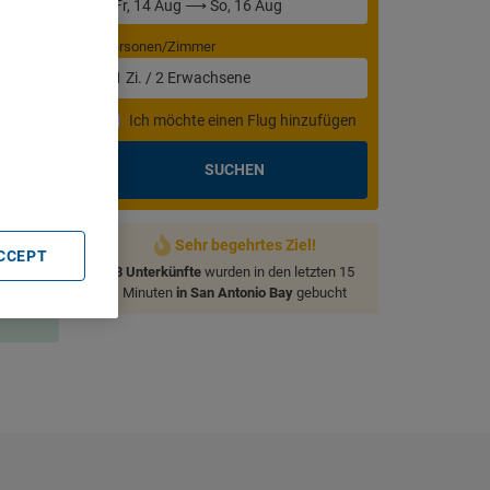
Personen/Zimmer
1
Zi.
/
2
Erwachsene
Ich möchte einen Flug hinzufügen
. Store
rtising and
SUCHEN
Sehr begehrtes Ziel!
ACCEPT
3 Unterkünfte
wurden in den letzten 15
Hotels
Minuten
in San Antonio Bay
gebucht