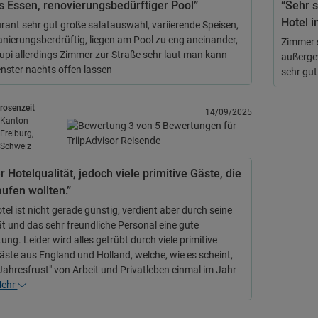
s Essen, renovierungsbedürftiger Pool”
“Sehr 
Hotel i
rant sehr gut große salatauswahl, variierende Speisen,
anierungsberdrüftig, liegen am Pool zu eng aneinander,
Zimmer s
upi allerdings Zimmer zur Straße sehr laut man kann
außerge
enster nachts offen lassen
sehr gut
rosenzeit
14/09/2025
Kanton
Freiburg,
Schweiz
 Hotelqualität, jedoch viele primitive Gäste, die
aufen wollten.”
el ist nicht gerade günstig, verdient aber durch seine
ät und das sehr freundliche Personal eine gute
ng. Leider wird alles getrübt durch viele primitive
äste aus England und Holland, welche, wie es scheint,
"Jahresfrust" von Arbeit und Privatleben einmal im Jahr
ehr