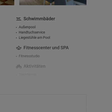
Schwimmbäder
Außenpool
Handtuchservice
Liegestühle am Pool
Fitnesscenter und SPA
Fitnessstudio
Aktivitäten
Tischtennis
Check-In/Checkout