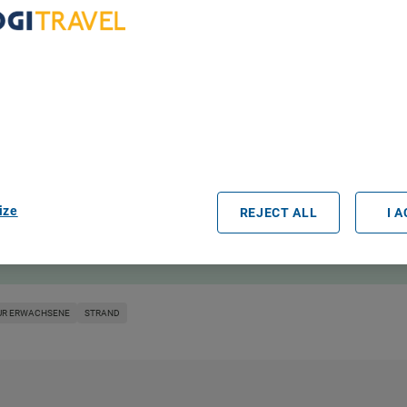
bout Your Privacy
r partners process data to provide:
e geolocation data. Actively scan device characteristics for identification
ess information on a device. Personalised advertising and content, adve
easurement, audience research and services development.
rtners (vendors)
ize
REJECT ALL
I 
rwachsene
Nahegelegener Parkplatz
Öffentlicher Bus in der Nähe des 
UR ERWACHSENE
STRAND