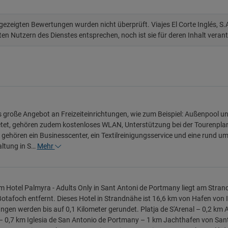
 gezeigten Bewertungen wurden nicht überprüft. Viajes El Corte Inglés, S
ten Nutzern des Dienstes entsprechen, noch ist sie für deren Inhalt veran
 große Angebot an Freizeiteinrichtungen, wie zum Beispiel: Außenpool und
etet, gehören zudem kostenloses WLAN, Unterstützung bei der Tourenpla
gehören ein Businesscenter, ein Textilreinigungsservice und eine rund um
ltung in S…
Mehr
m Hotel Palmyra - Adults Only in Sant Antoni de Portmany liegt am Stra
otafoch entfernt. Dieses Hotel in Strandnähe ist 16,6 km von Hafen von 
ngen werden bis auf 0,1 Kilometer gerundet. Platja de S'Arenal – 0,2 km 
– 0,7 km Iglesia de San Antonio de Portmany – 1 km Jachthafen von Sant