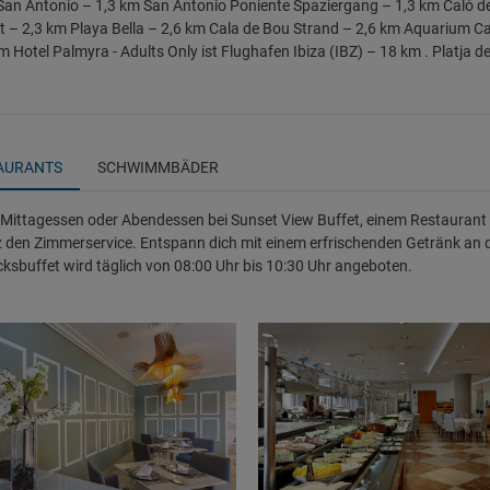
San Antonio – 1,3 km San Antonio Poniente Spaziergang – 1,3 km Caló d
t – 2,3 km Playa Bella – 2,6 km Cala de Bou Strand – 2,6 km Aquarium C
m Hotel Palmyra - Adults Only ist Flughafen Ibiza (IBZ) – 18 km . Platja de
AURANTS
SCHWIMMBÄDER
Mittagessen oder Abendessen bei Sunset View Buffet, einem Restaurant d
 den Zimmerservice. Entspann dich mit einem erfrischenden Getränk an d
̈cksbuffet wird täglich von 08:00 Uhr bis 10:30 Uhr angeboten.