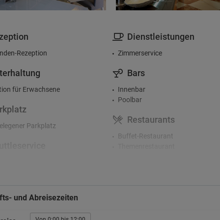
zeption
Dienstleistungen
nden-Rezeption
Zimmerservice
terhaltung
Bars
ion für Erwachsene
Innenbar
Poolbar
rkplatz
Restaurants
legener Parkplatz
Buffet-Restaurant
uttleservice
Themenrestaurant
er zum Flughafen
i
ts- und Abreisezeiten
nloses WLAN
Von 0:00 bis 12:00