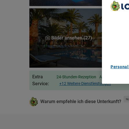
We Care A
We and ou
Use precis
and/or acc
Bilder ansehen (27)
content m
List of Pa
Personal
Extra
24-Stunden-Rezeption
Animation für E
Service:
+12 Weitere Dienstleistungen
N
Warum empfehle ich diese Unterkunft?