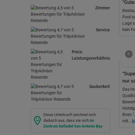
“Gute
Zimmer
Restau
Pool s
Lage s
kein F
Service
Preis-
R
Leistungsverhältnis
“Super
nur s
Sauberkeit
Das Hot
Qualit
Bewertu
Hotelg
ihren 
Diese Unterkunft zeichnet sich
dadurch aus, dass sie sich
im
mit…
M
Zentrum befindet San Antonio Bay