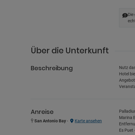
Die
ech
Über die Unterkunft
Beschreibung
Nutz das
Hotel bi
Angebot 
Veransta
Anreise
Palladiu
Marina B
San Antonio Bay
-
Karte ansehen
Entfernu
Es Puet 