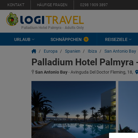
KONTAKT
HÄUFIGE FRAGEN
0298 1909 3897
Palladium Hotel Palmyra - Adults Only
URLAUB
SCHNÄPPCHEN
REISEZIELE
/
Europa
/
Spanien
/
Ibiza
/
San Antonio Bay
Palladium Hotel Palmyra 
San Antonio Bay
-
Avinguda Del Doctor Fleming, 18,