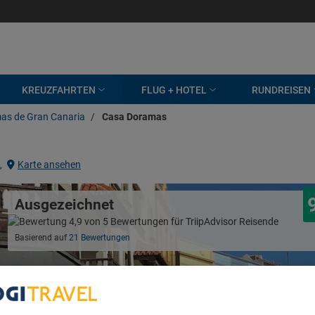
KREUZFAHRTEN
FLUG + HOTEL
RUNDREISEN
as de Gran Canaria
/
Casa Doramas
,
Karte ansehen
Ausgezeichnet
Basierend auf
21 Bewertungen