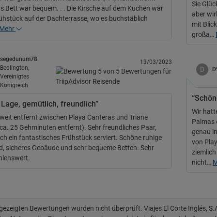
Sie Glüc
s Bett war bequem. . . Die Kirsche auf dem Kuchen war
aber wir
ühstück auf der Dachterrasse, wo es buchstäblich
mit Blic
Mehr
großa…
segedunum78
13/03/2023
Bedlington,
D
D
Vereinigtes
Königreich
“Schön
 Lage, gemütlich, freundlich”
Wir hatt
 weit entfernt zwischen Playa Canteras und Triane
Palmas e
 ca. 25 Gehminuten entfernt). Sehr freundliches Paar,
genau i
ch ein fantastisches Frühstück serviert. Schöne ruhige
von Play
, sicheres Gebäude und sehr bequeme Betten. Sehr
ziemlich
lenswert.
nicht…
M
 gezeigten Bewertungen wurden nicht überprüft. Viajes El Corte Inglés, S