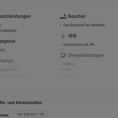
satzleistungen
Raucher
g
Das Rauchen ist verboten
rmädchen
Wifi
zeption
Kostenloses WLAN
ion
Dienstleistungen
rkplatz
Balkon
parkplätze
Café
legener Parkplatz
Garten
atz
Gepäckaufbewahrung
Haartrockner
Mikrowelle
Terrasse
ts- und Abreisezeiten
Von 0:00 bis 11:00
reise