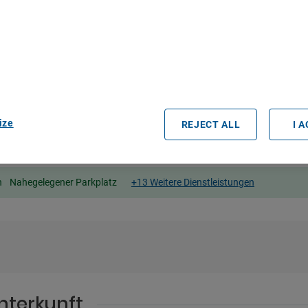
bout Your Privacy
r partners process data to provide:
e geolocation data. Actively scan device characteristics for identification
ess information on a device. Personalised advertising and content, adve
easurement, audience research and services development.
rtners (vendors)
ize
REJECT ALL
I 
n
Nahegelegener Parkplatz
+13 Weitere Dienstleistungen
nterkunft