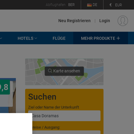
€
Abflughafen
BER
DE
EUR
Neu Registrieren
|
Login
HOTELS
FLÜGE
MEHR PRODUKTE
Karte ansehen
9,8
Suchen
Ziel oder Name der Unterkunft
Anreise / Ausgang: