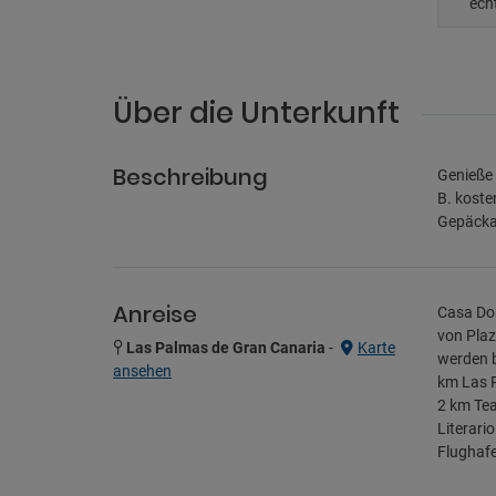
ech
Über die Unterkunft
Beschreibung
Genieße 
B. koste
Gepäckau
Anreise
Casa Dor
von Plaz
Las Palmas de Gran Canaria
-
Karte
werden b
ansehen
km Las P
2 km Tea
Literari
Flughafe