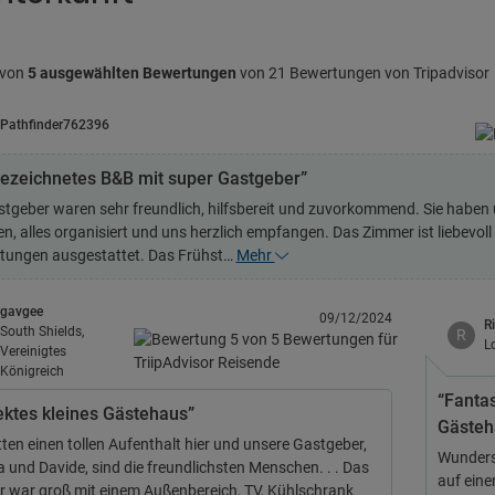
 von
5 ausgewählten Bewertungen
von 21 Bewertungen von Tripadvisor
Pathfinder762396
ezeichnetes B&B mit super Gastgeber”
stgeber waren sehr freundlich, hilfsbereit und zuvorkommend. Sie habe
n, alles organisiert und uns herzlich empfangen. Das Zimmer ist liebevoll 
htungen ausgestattet. Das Frühst…
Mehr
gavgee
09/12/2024
R
South Shields,
R
L
Vereinigtes
Königreich
“Fanta
ektes kleines Gästehaus”
Gästeh
tten einen tollen Aufenthalt hier und unsere Gastgeber,
Wunders
 und Davide, sind die freundlichsten Menschen. . . Das
auf eine
 war groß mit einem Außenbereich, TV, Kühlschrank