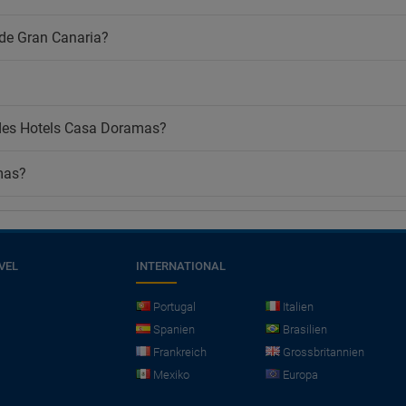
 de Gran Canaria?
des Hotels Casa Doramas?
mas?
VEL
INTERNATIONAL
Portugal
Italien
Spanien
Brasilien
Frankreich
Grossbritannien
Mexiko
Europa