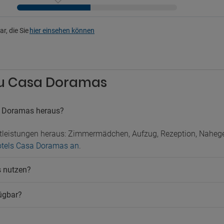
r, die Sie
hier einsehen können
 zu Casa Doramas
a Doramas heraus?
tleistungen heraus: Zimmermädchen, Aufzug, Rezeption, Nahege
Hotels Casa Doramas an
.
s nutzen?
fügbar?