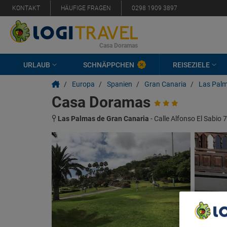
KONTAKT
HÄUFIGE FRAGEN
0298 1909 3897
Casa Doramas
URLAUB
SCHNÄPPCHEN
REISEZIELE
/
Europa
/
Spanien
/
Gran Canaria
/
Las Palm
Casa Doramas
Las Palmas de Gran Canaria
-
Calle Alfonso El Sabio 7