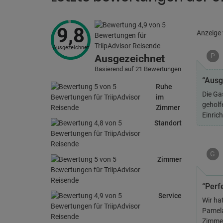
9,8
Anzeige
Ausgezeichnet
P
Ausgezeichnet
Basierend auf 21 Bewertungen
“Ausg
Ruhe
Die Ga
im
geholfe
Zimmer
Einric
Standort
G
Zimmer
“Perf
Service
Wir ha
Pamela
Zimmer