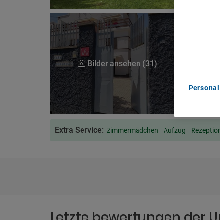
We Care A
We and ou
Use precis
and/or acc
content m
List of Pa
Bilder ansehen (31)
Personal
Extra Service:
Zimmermädchen
Aufzug
Rezeptio
Letzte bewertungen der U