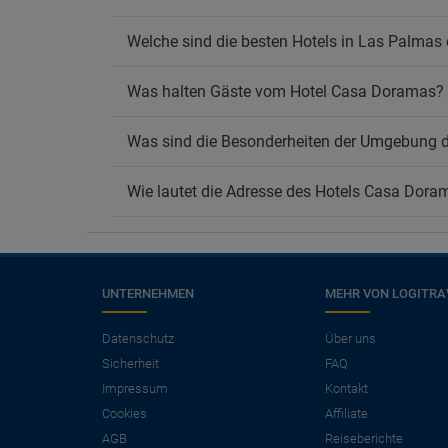
Welche sind die besten Hotels in Las Palmas
Was halten Gäste vom Hotel Casa Doramas?
Was sind die Besonderheiten der Umgebung 
Wie lautet die Adresse des Hotels Casa Dora
UNTERNEHMEN
MEHR VON LOGITRA
×
Benötigen Sie einen
Datenschutz
Über uns
Sicherheit
FAQ
Flug?
Impressum
Kontakt
Angebote für Flug + Hotel ansehen.
Cookies
Affiliate
Sparen Sie mehr als 25 % bei Ihrem
AGB
Reiseberichte