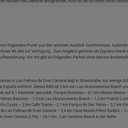
ten Nutzern des Dienstes entsprechen, noch ist sie für deren Inhalt veran
von folgendem Punkt aus den schönen Ausblick: Dachterrasse. Außerdem 
nloses WLAN) zur Verfügung.. Zum Angebot gehören ein Express-Check-in
fbewahrung. Vor Ort gibt es Folgendes: Parken ohne Service (kostenpfli
amas in Las Palmas de Gran Canaria liegt in Strandnähe, nur wenige Sc
a España entfernt. Dieses B&B ist 2 km von Las Alcaravaneras Beach und
is auf 0,1 Kilometer gerundet. Parque Doramas – 0,1 km Museo Néstor –
almas Beaches – 1,3 km Las Alcaravaneras Beach – 1,3 km Fuente Lumi
tro Cuyás – 2 km Calle Triana – 2,1 km Parque de San Telmo – 2,1 km E
o de Las Palmas de Gran Canaria – 2,4 km Casa-Museo Pérez Galdós – 2,
n Gran Canaria (LPA) – 24,1 km . Las Canteras Beach in der Nähe.