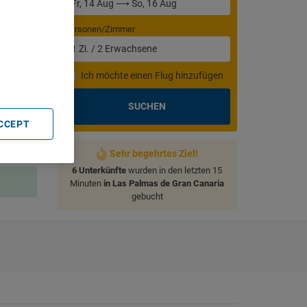
Personen/Zimmer
. Store
1
Zi.
/
2
Erwachsene
rtising and
Ich möchte einen Flug hinzufügen
SUCHEN
ACCEPT
Sehr begehrtes Ziel!
6 Unterkünfte
wurden in den letzten 15
Minuten
in Las Palmas de Gran Canaria
gebucht