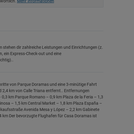
twortlich.
Mehr Informationen
stehen dir zahlreiche Leistungen und Einrichtungen (z.
, ein Express-Check-out und eine
chtig)..
hritte von Parque Doramas und eine 3-minütige Fahrt
 2,4 km von Calle Triana entfernt.. Entfernungen
 0,3 km Parque Romano – 0,9 km Plaza de la Feria – 1,3
nosa – 1,5 km Central Market – 1,8 km Plaza España –
inkaufsstraße Avenida Mesa y López – 2,2 km Gabinete
4 km Der bevorzugte Flughafen für Casa Doramas ist