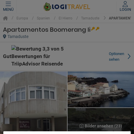
MENÜ
LOGIN
APARTAMENTO
Europa
Spanien
El Hierro
Tamaduste
Apartamentos Boomerang Ii
Tamaduste
Optionen
Gut
sehen
Bilder ansehen (23)