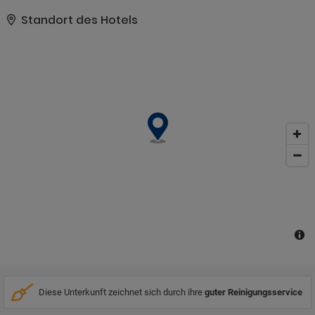
Apartamentos Boomerang, II nutzen. Die Reisenden können die
Rezeption tagsüber jederzeit kontaktieren.
Standort des Hotels
Diese Unterkunft zeichnet sich durch ihre
guter Reinigungsservice