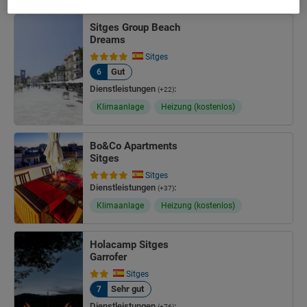
Sitges Group Beach
Dreams
Sitges
Gut
6
Dienstleistungen
:
(+22)
Klimaanlage
Heizung (kostenlos)
Bo&Co Apartments
Sitges
Sitges
Dienstleistungen
:
(+37)
Klimaanlage
Heizung (kostenlos)
Holacamp Sitges
Garrofer
Sitges
Sehr gut
7
Dienstleistungen
:
(+76)