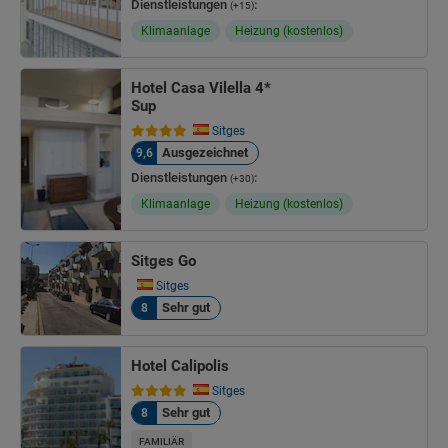
Dienstleistungen
:
(+15)
Klimaanlage
Heizung (kostenlos)
Hotel Casa Vilella 4*
Sup
Sitges
Ausgezeichnet
9,6
Dienstleistungen
:
(+30)
Klimaanlage
Heizung (kostenlos)
Sitges Go
Sitges
Sehr gut
8
Hotel Calipolis
Sitges
Sehr gut
8
FAMILIÄR