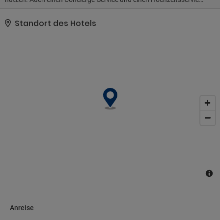
bietet dieses Hotel.. Zum Angebot gehören kostenlose Zeitungen
in der Lobby, ein Textilreinigungsservice und eine rund um die Uhr
Standort des Hotels
besetzte Rezeption. Vor Ort gibt es Folgendes: Parken ohne
Service (kostenlos)..
Anreise