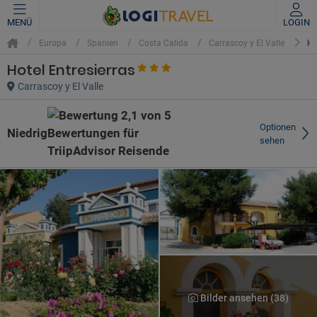
MENÜ
LOGIN
HO
Europa
Spanien
Costa Calida
Carrascoy y El Valle
Hotel Entresierras
Carrascoy y El Valle
Optionen
Niedrig
sehen
Bilder ansehen (38)