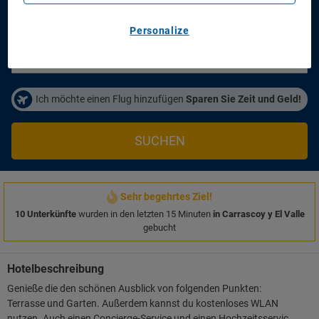
Anreisetag
Abreisetag
14/08/2026
16/08/2026
Personalize
Personen/Zimmer
1
Zimmer
,
2
Erwachsene
Ich möchte einen Flug hinzufügen
Sparen Sie Zeit und Geld!
SUCHEN
Sehr begehrtes Ziel!
10 Unterkünfte
wurden in den letzten 15 Minuten
in Carrascoy y El Valle
gebucht
Hotelbeschreibung
Genieße die den schönen Ausblick von folgenden Punkten:
Terrasse und Garten. Außerdem kannst du kostenloses WLAN
nutzen. Auch einen Concierge-Service und einen Hochzeitsservice