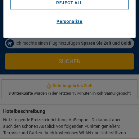
REJECT ALL
Anreisetag
Abreisetag
21/08/2026
23/08/2026
Personalize
Personen/Zimmer
1
Zimmer
,
2
Erwachsene
Ich möchte einen Flug hinzufügen
Sparen Sie Zeit und Geld!
SUCHEN
Sehr begehrtes Ziel!
8 Unterkünfte
wurden in den letzten 15 Minuten
in Koh Samui
gebucht
Hotelbeschreibung
Nutz folgende Freizeiteinrichtung: Außenpool. Du kannst aber
auch den schönen Ausblick von folgenden Punkten genießen:
Terrasse und Garten. Auch kostenloses WLAN und Unterstützung