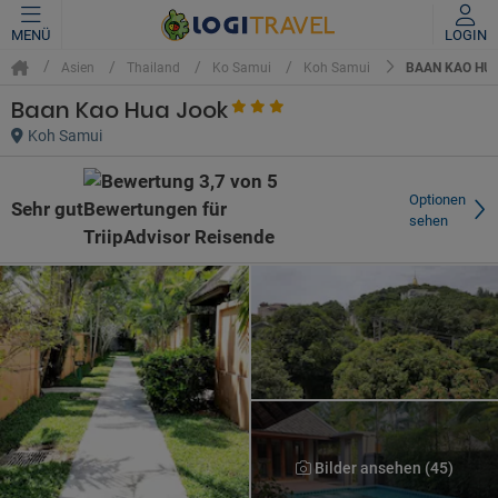
MENÜ
LOGIN
BAAN KAO HU
Asien
Thailand
Ko Samui
Koh Samui
Baan Kao Hua Jook
Koh Samui
Optionen
Sehr gut
sehen
Bilder ansehen (45)