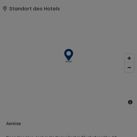
bei der Tourenplanung/beim Ticketerwerb werden angeboten.. Die
Rezeption ist nur zu bestimmten Zeiten besetzt. Vor Ort gibt es
Standort des Hotels
Folgendes: Parken ohne Service (kostenlos)..
Anreise