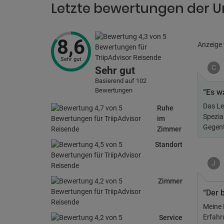
Letzte bewertungen der U
8,6
Anzeige
Sehr gut
C
Sehr gut
Basierend auf 102
Bewertungen
“Es w
Das Le
Ruhe
Spezia
im
Gegent
Zimmer
Standort
J
Zimmer
“Der 
Meine 
Erfahru
Service