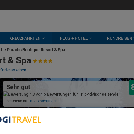
KREUZFAHRTEN
FLUG + HOTEL
RUNDREISEN
Le Paradis Boutique Resort & Spa
rt & Spa
Karte ansehen
Sehr gut
Basierend auf
102 Bewertungen
bout Your Privacy