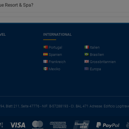
ue Resort & Spa?
VEL
INTERNATIONAL
Portugal
Italien
Spanien
Brasilien
Frankreich
Grossbritannien
Mexiko
Europa
794, Blatt 211, Seite 47776 - NIF: B-57288193 - CI. BAL 471
Adresse: Edificio Logitrav