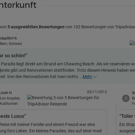
nterkunft
 von
5 ausgewählten Bewertungen
von 102 Bewertungen von Tripadviso
cippilini16
Bern, Schweiz
ar so schön!”
 Paradis liegt direkt am Strand am Chaweng Beach. Als wir reservieren wo
lpreis gibt und Renovationen stattfinden. Trotz diesem Hinweis haben wir
eil. Von den Renovationen hat man nichts …
Mehr
03/11/2012
Josh H
S
S
Los Angeles,
B
Kalifornien
F
beste Luxus”
“Toller
Reise mit meiner Familie und einem Freund war eine
Ein Stop
ng fürs Leben. Ein kleines Paradies, das auf einer Insel
ausgeze