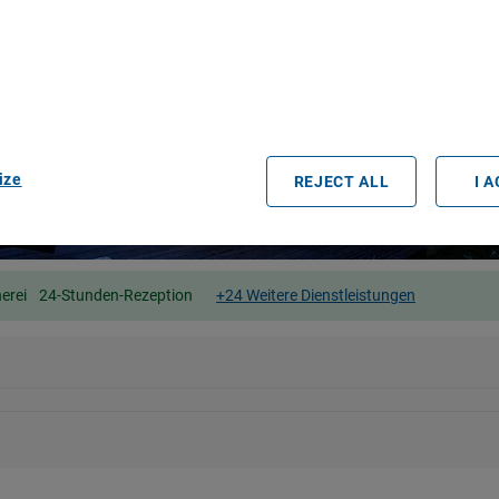
r partners process data to provide:
e geolocation data. Actively scan device characteristics for identification
ess information on a device. Personalised advertising and content, adve
easurement, audience research and services development.
rtners (vendors)
ize
REJECT ALL
I 
erei
24-Stunden-Rezeption
+24 Weitere Dienstleistungen