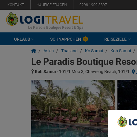
KONTAKT
HÄUFIGE FRAGEN
0298 1909 3897
Le Paradis Boutique Resort & Spa
URLAUB
SCHNÄPPCHEN
REISEZIELE
/
Asien
/
Thailand
/
Ko Samui
/
Koh Samui
/
Le Paradis Boutique Reso
Koh Samui
-
101/1 Moo 3, Chaweng Beach, 101/1
We Care A