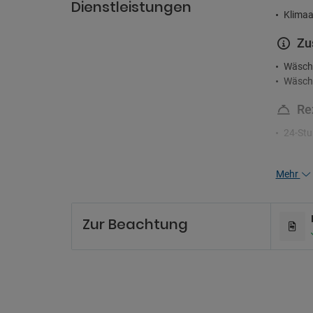
Dienstleistungen
Klimaa
Zu
Wäsch
Wäsche
Re
24-Stu
Un
Mehr
Geschä
Pa
Zur Beachtung
Nahege
Parkpl