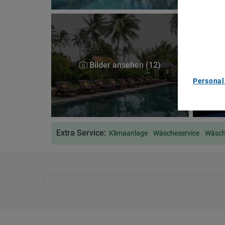
We and ou
Use precis
and/or acc
content m
List of Pa
Bilder ansehen (12)
Personal
Extra Service:
Klimaanlage
Wäscheservice
Wäsch