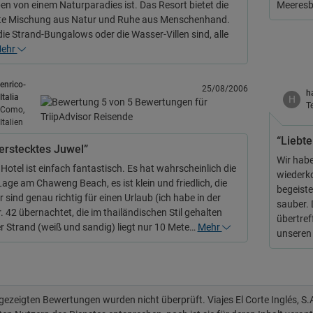
n von einem Naturparadies ist. Das Resort bietet die
Meeresb
te Mischung aus Natur und Ruhe aus Menschenhand.
die Strand-Bungalows oder die Wasser-Villen sind, alle
ehr
enrico-
25/08/2006
h
Italia
H
T
Como,
Italien
“Liebte 
verstecktes Juwel”
Wir habe
Hotel ist einfach fantastisch. Es hat wahrscheinlich die
wiederk
Lage am Chaweng Beach, es ist klein und friedlich, die
begeist
sind genau richtig für einen Urlaub (ich habe in der
sauber. 
r. 42 übernachtet, die im thailändischen Stil gehalten
übertref
Der Strand (weiß und sandig) liegt nur 10 Mete…
Mehr
unseren 
 gezeigten Bewertungen wurden nicht überprüft. Viajes El Corte Inglés, S