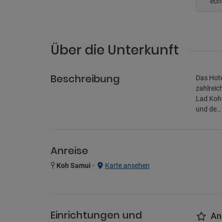
ech
Über die Unterkunft
Beschreibung
Das Hote
zahlreic
Lad Koh 
und de
Anreise
Koh Samui
-
Karte ansehen
Einrichtungen und
An