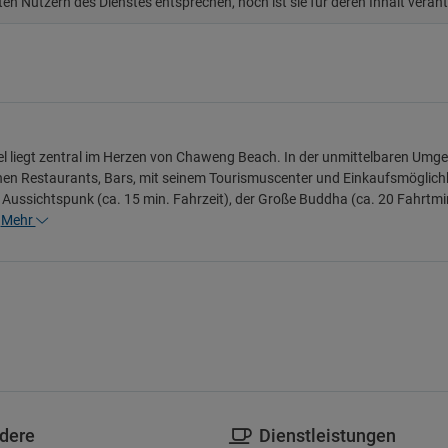
ten Nutzern des Dienstes entsprechen, noch ist sie für deren Inhalt veran
l liegt zentral im Herzen von Chaweng Beach. In der unmittelbaren Umg
hen Restaurants, Bars, mit seinem Tourismuscenter und Einkaufsmöglichk
Aussichtspunk (ca. 15 min. Fahrzeit), der Große Buddha (ca. 20 Fahrtmi
…
Mehr
dere
Dienstleistungen