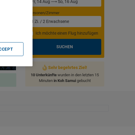
. Store
Personen/Zimmer
rtising and
1
Zi.
/
2
Erwachsene
Ich möchte einen Flug hinzufügen
SUCHEN
ACCEPT
Sehr begehrtes Ziel!
10 Unterkünfte
wurden in den letzten 15
Minuten
in Koh Samui
gebucht