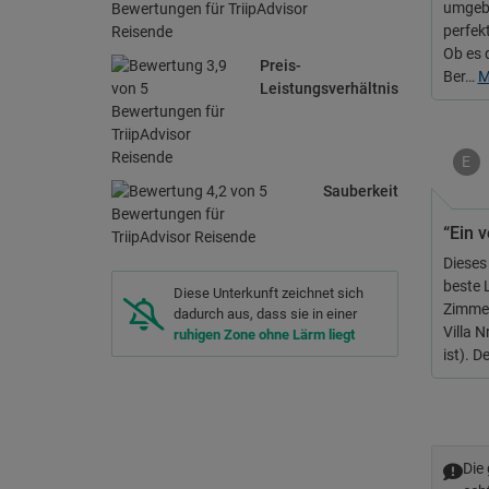
umgebe
perfek
Ob es 
Preis-
Ber…
M
Leistungsverhältnis
E
Sauberkeit
“Ein 
Dieses 
beste 
Diese Unterkunft zeichnet sich
Zimmer 
dadurch aus, dass sie in einer
Villa N
ruhigen Zone ohne Lärm liegt
ist). 
Die