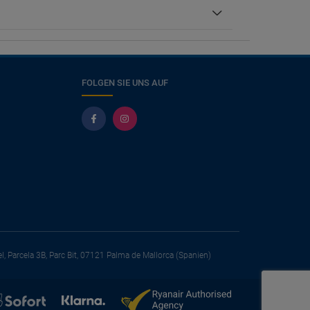
FOLGEN SIE UNS AUF
el, Parcela 3B, Parc Bit, 07121 Palma de Mallorca (Spanien)