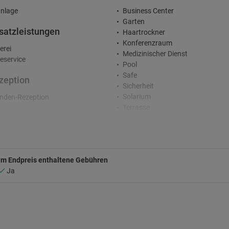
nlage
Business Center
Garten
satzleistungen
Haartrockner
Konferenzraum
erei
Medizinischer Dienst
service
Pool
Safe
zeption
Sicherheit
Solarium
nden-Rezeption
Terrasse
terhaltung
Zimmerservice
fte im Hotel
Kinder
rkplatz
Kinderhort
Im Endpreis enthaltene Gebühren
Ja
legener Parkplatz
atz