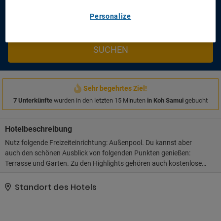
Personalize
Ich möchte einen Flug hinzufügen
Sparen Sie Zeit und Geld!
SUCHEN
Sehr begehrtes Ziel!
7 Unterkünfte
wurden in den letzten 15 Minuten
in Koh Samui
gebucht
Hotelbeschreibung
Nutz folgende Freizeiteinrichtung: Außenpool. Du kannst aber
auch den schönen Ausblick von folgenden Punkten genießen:
Terrasse und Garten. Zu den Highlights gehören auch kostenloses
WLAN und Grillmöglichkeiten.. Zum Angebot gehören ein
Textilreinigungsservice, eine Gepäckaufbewahrung und eine
Standort des Hotels
Wäscherei. Du kannst von dem kostenpflichtigen
Flughafentransfer profitieren und findest vor Ort außerdem
Folgendes vor: Parken ohne Service (kostenlos)..