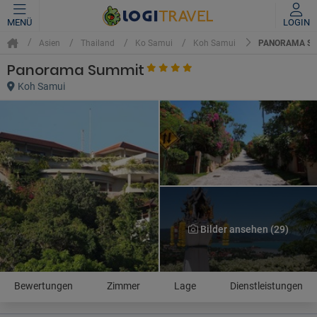
MENÜ
LOGIN
PANORAMA S
Asien
Thailand
Ko Samui
Koh Samui
Panorama Summit
Koh Samui
Bilder ansehen (29)
Bewertungen
Zimmer
Lage
Dienstleistungen