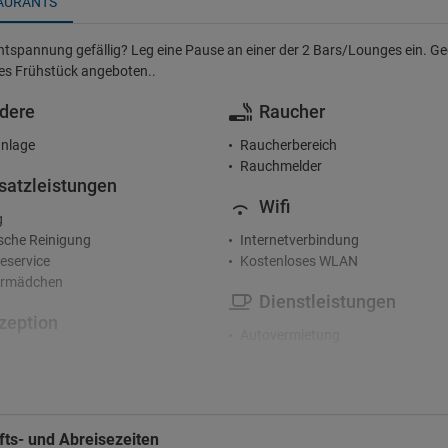
AURANTS
tspannung gefällig? Leg eine Pause an einer der 2 Bars/Lounges ein. Gege
es Frühstück angeboten..
dere
Raucher
nlage
Raucherbereich
Rauchmelder
satzleistungen
Wifi
g
che Reinigung
Internetverbindung
service
Kostenloses WLAN
rmädchen
Dienstleistungen
zeption
Autovermietung
nden-Rezeption
Business Center
rge-Service
Café
Garderobe
terhaltung
Gepäckaufbewahrung
ts- und Abreisezeiten
Grill