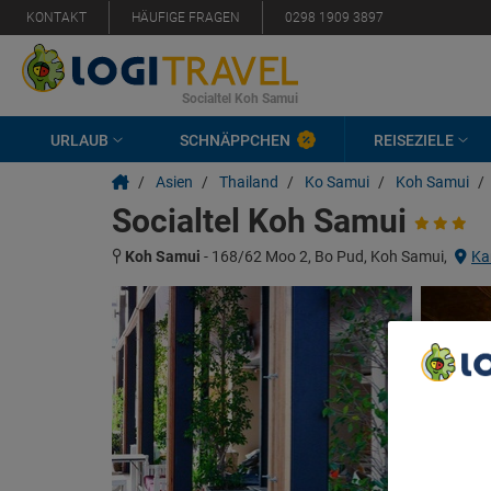
KONTAKT
HÄUFIGE FRAGEN
0298 1909 3897
Socialtel Koh Samui
URLAUB
SCHNÄPPCHEN
REISEZIELE
/
Asien
/
Thailand
/
Ko Samui
/
Koh Samui
/
Socialtel Koh Samui
Koh Samui
-
168/62 Moo 2, Bo Pud, Koh Samui,
Ka
We Care A
We and ou
Use precis
and/or acc