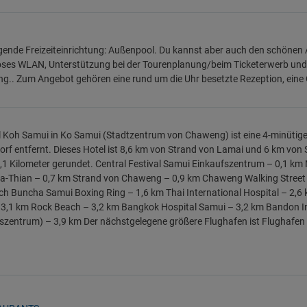
gende Freizeiteinrichtung: Außenpool. Du kannst aber auch den schönen 
ses WLAN, Unterstützung bei der Tourenplanung/beim Ticketerwerb und 
g.. Zum Angebot gehören eine rund um die Uhr besetzte Rezeption, ein
l Koh Samui in Ko Samui (Stadtzentrum von Chaweng) ist eine 4-minüti
orf entfernt. Dieses Hotel ist 8,6 km von Strand von Lamai und 6 km vo
0,1 Kilometer gerundet. Central Festival Samui Einkaufszentrum – 0,1 
-Thian – 0,7 km Strand von Chaweng – 0,9 km Chaweng Walking Street –
h Buncha Samui Boxing Ring – 1,6 km Thai International Hospital – 2,6 
3,1 km Rock Beach – 3,2 km Bangkok Hospital Samui – 3,2 km Bandon Int
szentrum) – 3,9 km Der nächstgelegene größere Flughafen ist Flughafen