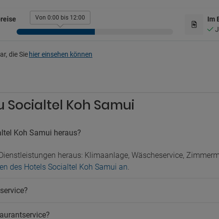
Kleidungsbügeleisen
hek/DJ
Konferenzzentrum
Von 0:00 bis 12:00
reise
Im 
fte im Hotel
Postdienst
J
ke
Terrasse
Ticketverkauf
rkplatz
r, die Sie
hier einsehen können
Verkauf von Ausflügen
Weckdienst
legener Parkplatz
Zimmerservice
atz mit Sicherheitsdienst
Öffentliches Bad
ustiere
u Socialtel Koh Samui
ere nicht erlaubt
altel Koh Samui heraus?
e Dienstleistungen heraus: Klimaanlage, Wäscheservice, Zimme
ngen des Hotels Socialtel Koh Samui an
.
service?
aurantservice?