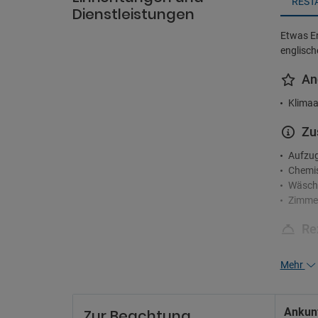
REST
Dienstleistungen
Etwas En
englisch
An
Klimaa
Zu
Aufzu
Chemis
Wäsche
Zimme
Re
24-Stu
Mehr
Concie
Un
Ankunf
Zur Beachtung