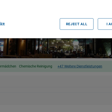
easurement, audience research and services development.
rtners (vendors)
ize
REJECT ALL
I 
ermädchen
Chemische Reinigung
+47 Weitere Dienstleistungen