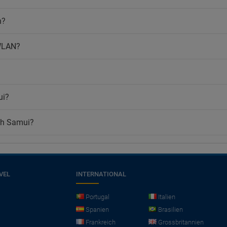
n?
 WLAN?
ui?
Koh Samui?
VEL
INTERNATIONAL
Portugal
Italien
Spanien
Brasilien
Frankreich
Grossbritannien