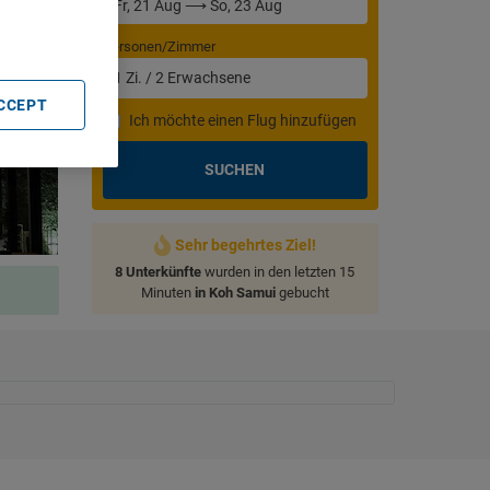
Personen/Zimmer
1
Zi.
/
2
Erwachsene
ACCEPT
Ich möchte einen Flug hinzufügen
SUCHEN
Sehr begehrtes Ziel!
8 Unterkünfte
wurden in den letzten 15
Minuten
in Koh Samui
gebucht