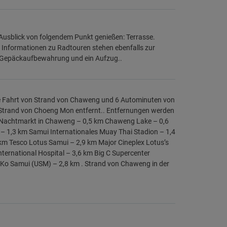
Ausblick von folgendem Punkt genießen: Terrasse.
Informationen zu Radtouren stehen ebenfalls zur
e Gepäckaufbewahrung und ein Aufzug..
ge Fahrt von Strand von Chaweng und 6 Autominuten von
n Strand von Choeng Mon entfernt.. Entfernungen werden
km Nachtmarkt in Chaweng – 0,5 km Chaweng Lake – 0,6
 1,3 km Samui Internationales Muay Thai Stadion – 1,4
km Tesco Lotus Samui – 2,9 km Major Cineplex Lotus’s
ernational Hospital – 3,6 km Big C Supercenter
 Ko Samui (USM) – 2,8 km . Strand von Chaweng in der