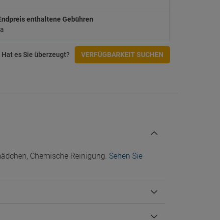
Zugänglichkeit
Endpreis enthaltene Gebühren
Nicht rollstuhlgerecht
a
Check-In/Checkout
Hat es Sie überzeugt?
VERFÜGBARKEIT SUCHEN
rmädchen, Chemische Reinigung.
Sehen Sie