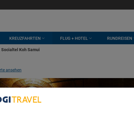
KREUZFAHRTEN
FLUG + HOTEL
RUNDREISEN
Socialtel Koh Samui
rte ansehen
bout Your Privacy
r partners process data to provide:
e geolocation data. Actively scan device characteristics for identification
ess information on a device. Personalised advertising and content, adve