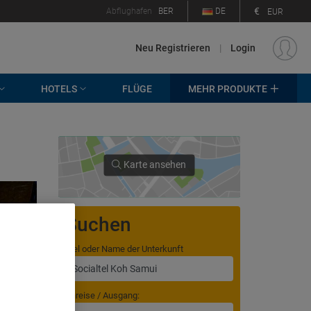
€
Abflughafen
BER
DE
EUR
Neu Registrieren
|
Login
HOTELS
FLÜGE
MEHR PRODUKTE
Karte ansehen
Suchen
Ziel oder Name der Unterkunft
. Store
Anreise / Ausgang:
rtising and