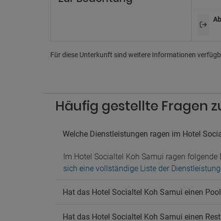
Billard
Diskot
Ab
Geschä
Karao
Pa
Für diese Unterkunft sind weitere Informationen verfügba
Nahege
Parkpl
Ha
Häufig gestellte Fragen z
Hausti
Welche Dienstleistungen ragen im Hotel Soci
Im Hotel Socialtel Koh Samui ragen folgend
sich eine vollständige Liste der Dienstleistu
Hat das Hotel Socialtel Koh Samui einen Pool
Hat das Hotel Socialtel Koh Samui einen Rest