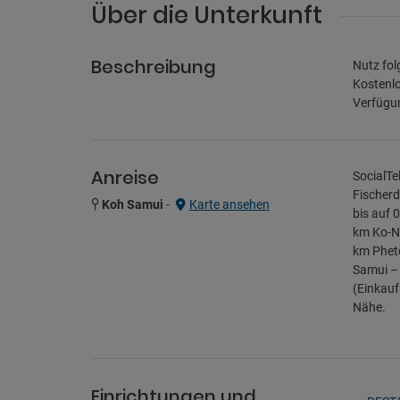
Über die Unterkunft
Beschreibung
Nutz fol
Kostenlo
Verfügun
Anreise
SocialTe
Fischerd
Koh Samui
-
Karte ansehen
bis auf 
km Ko-Na
km Phetc
Samui – 
(Einkauf
Nähe.
Einrichtungen und