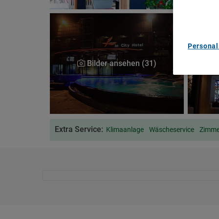
content m
List of Pa
Personal
Bilder ansehen (31)
Extra Service:
Klimaanlage
Wäscheservice
Zimm