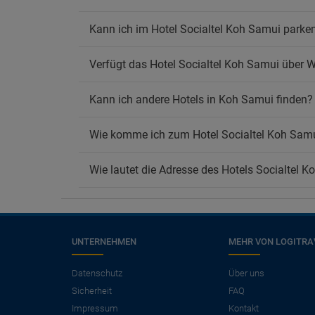
Kann ich im Hotel Socialtel Koh Samui parke
Verfügt das Hotel Socialtel Koh Samui über
Kann ich andere Hotels in Koh Samui finden?
Wie komme ich zum Hotel Socialtel Koh Sam
Wie lautet die Adresse des Hotels Socialtel 
UNTERNEHMEN
MEHR VON LOGITRA
×
Benötigen Sie einen
Datenschutz
Über uns
Sicherheit
FAQ
Flug?
Impressum
Kontakt